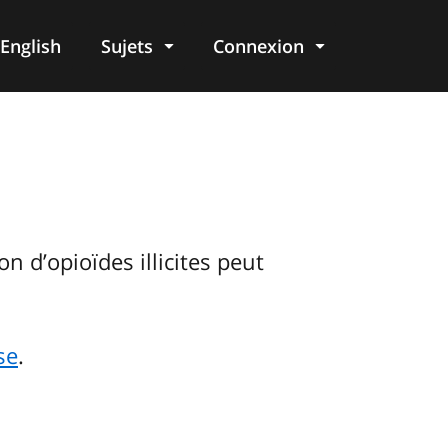
English
Sujets
Connexion
re
 d’opioïdes illicites peut
se
.