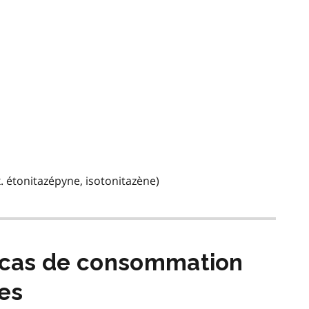
. étonitazépyne, isotonitazène)
n cas de consommation
es