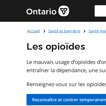
Aller
Reche
Page
au
d'accueil
contenu
du
principal
gouvernement
Accueil
Santé et bien-être
Santé men
de
l'Ontario
Les opioïdes
Le mauvais usage d’opioïdes d’or
entraîner la dépendance, une su
Renseignez-vous sur les opioïdes
Reconnaître et contrer temporairem