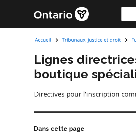
Aller
Reche
Page
au
d'accueil
contenu
du
principal
gouvernement
Accueil
Tribunaux, justice et droit
F
de
l'Ontario
Lignes directric
boutique spécial
Directives pour l’inscription com
Passer
Dans cette page
cette