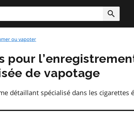
rcher
Soumett
umer ou vapoter
es pour l’enregistremen
isée de vapotage
me détaillant spécialisé dans les cigarettes 