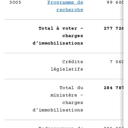
3005
Programme de
99 600 
recherche
Total à voter -
277 726 
charges
d’immobilisations
Crédits
7 060 
législatifs
Total du
284 787 
ministère -
charges
d’immobilisations