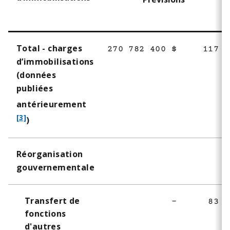
Total - charges
270 782 400 $
117 8
d’immobilisations
(données
publiées
f
antérieurement
o
[3]
)
o
t
Réorganisation
n
gouvernementale
o
t
e
Transfert de
-
83 4
3
fonctions
d'autres