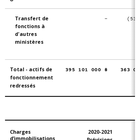
t
e
Transfert de
-
(533
2
fonctions à
d'autres
ministères
Total - actifs de
395 101 000 $
363 00
fonctionnement
redressés
Charges
2020-2021
d’immobilisations
Prévisions
C