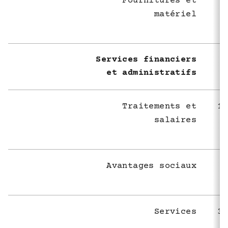
Fournitures et
matériel
Services financiers
et administratifs
Traitements et
1 
salaires
Avantages sociaux
Services
3 