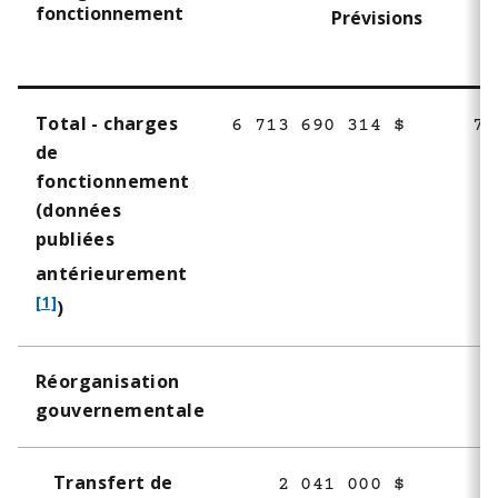
fonctionnement
Prévisions
Total - charges
6 713 690 314 $
7 
de
fonctionnement
(données
publiées
f
antérieurement
o
[1]
)
o
t
Réorganisation
n
gouvernementale
o
t
e
Transfert de
2 041 000 $