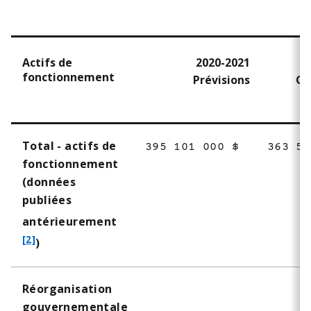
Actifs de
2020-2021
fonctionnement
Prévisions
Ch
Total - actifs de
395 101 000 $
363 54
fonctionnement
(données
publiées
f
antérieurement
o
[2]
)
o
t
Réorganisation
n
gouvernementale
o