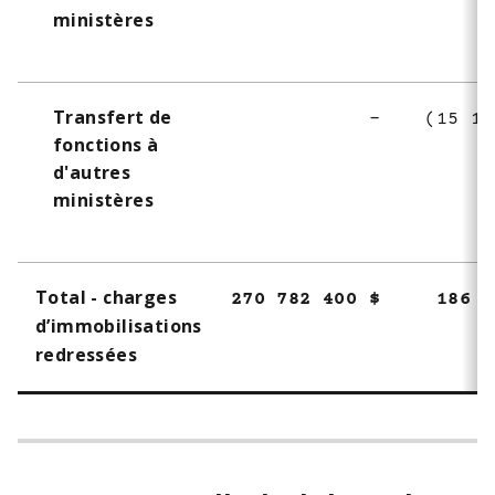
ministères
Transfert de
-
(15 15
fonctions à
d'autres
ministères
Total - charges
270 782 400 $
186 0
d’immobilisations
redressées