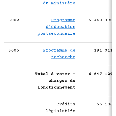
du ministère
3002
Programme
6 440 990 
d'éducation
postsecondaire
3005
Programme de
191 011 
recherche
Total à voter -
6 647 129 
charges de
fonctionnement
Crédits
55 106 
législatifs