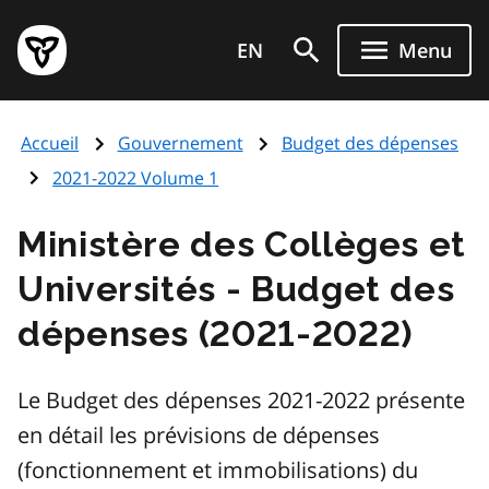
Aller
Page
au
EN
Menu
d'accueil
contenu
du
principal
gouvernement
Accueil
Gouvernement
Budget des dépenses
de
l'Ontario
2021-2022 Volume 1
Ministère des Collèges et
Universités - Budget des
dépenses (2021-2022)
Le Budget des dépenses 2021-2022 présente
en détail les prévisions de dépenses
(fonctionnement et immobilisations) du