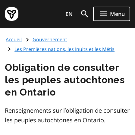
Aller
Page
au
EN
Menu
d'accueil
contenu
du
principal
gouvernement
Accueil
Gouvernement
de
l'Ontario
Les Premières nations, les Inuits et les Métis
Obligation de consulter
les peuples autochtones
en Ontario
Renseignements sur l’obligation de consulter
les peuples autochtones en Ontario.