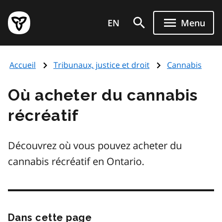
Aller
Page
au
EN
Menu
d'accueil
contenu
du
principal
gouvernement
Accueil
Tribunaux, justice et droit
Cannabis
de
l'Ontario
Où acheter du cannabis
récréatif
Découvrez où vous pouvez acheter du
cannabis récréatif en Ontario.
Dans cette page
Passer