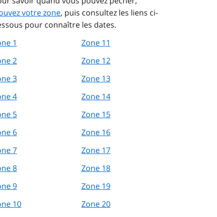
our savoir quand vous pouvez pêcher,
ouvez votre zone
, puis consultez les liens ci-
ssous pour connaître les dates.
one 1
Zone 11
one 2
Zone 12
one 3
Zone 13
one 4
Zone 14
one 5
Zone 15
one 6
Zone 16
one 7
Zone 17
one 8
Zone 18
one 9
Zone 19
one 10
Zone 20