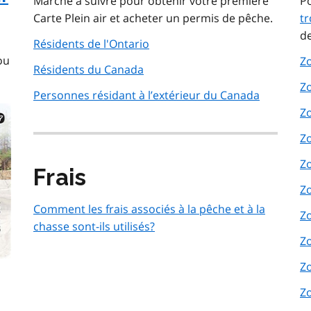
Marche à suivre pour obtenir votre première
P
Carte Plein air et acheter un permis de pêche.
tr
de
Résidents de l'Ontario
ou
Z
Résidents du Canada
Z
Personnes résidant à l’extérieur du Canada
Z
Z
Z
Frais
Z
Comment les frais associés à la pêche et à la
Z
chasse sont-ils utilisés?
Z
Z
Z