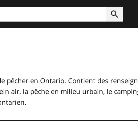
rcher
Soumett
de pêcher en Ontario. Contient des renseign
in air, la pêche en milieu urbain, le campi
ntarien.