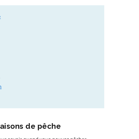
e
r
n
aisons de pêche