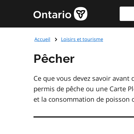
Aller
Reche
Page
au
d'accueil
contenu
du
principal
gouvernement
Accueil
Loisirs et tourisme
de
l'Ontario
Pêcher
Ce que vous devez savoir avant 
permis de pêche ou une Carte Ple
et la consommation de poisson o