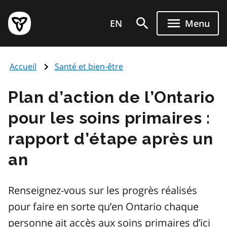
Aller
Page
au
EN
Menu
d'accueil
contenu
du
principal
gouvernement
Accueil
Santé et bien-être
de
l'Ontario
Plan d’action de l’Ontario
pour les soins primaires :
rapport d’étape après un
an
Renseignez-vous sur les progrès réalisés
pour faire en sorte qu’en Ontario chaque
personne ait accès aux soins primaires d’ici