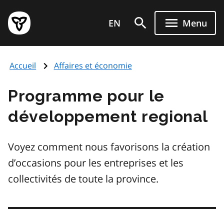
Aller
Page
au
EN
Menu
d'accueil
contenu
du
principal
gouvernement
Accueil
Affaires et économie
de
l'Ontario
Programme pour le
développement regional
Voyez comment nous favorisons la création
d’occasions pour les entreprises et les
collectivités de toute la province.