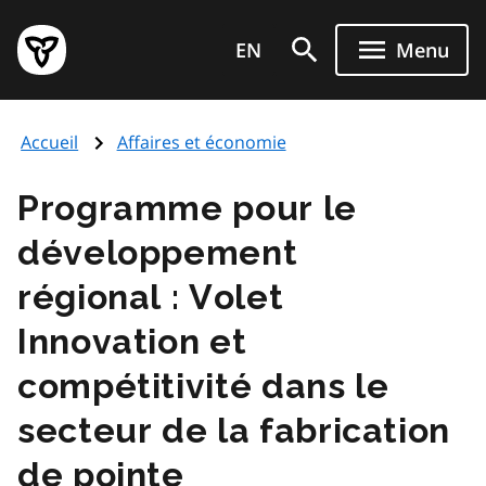
Aller
Page
au
EN
Menu
d'accueil
contenu
du
principal
gouvernement
Accueil
Affaires et économie
de
l'Ontario
Programme pour le
développement
régional : Volet
Innovation et
compétitivité dans le
secteur de la fabrication
de pointe