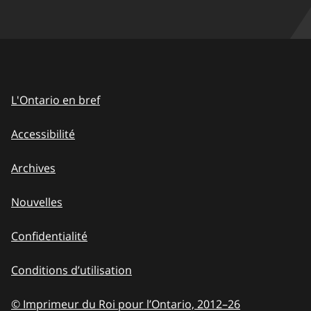
L'Ontario en bref
Accessibilité
Archives
Nouvelles
Confidentialité
Conditions d’utilisation
© Imprimeur du Roi pour l’Ontario, 2012
–
to
26