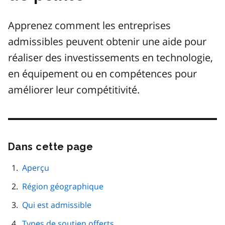
Apprenez comment les entreprises
admissibles peuvent obtenir une aide pour
réaliser des investissements en technologie,
en équipement ou en compétences pour
améliorer leur compétitivité.
Dans cette page
Passer
cette
navigation
Aperçu
de
Région géographique
page
Qui est admissible
Types de soutien offerts