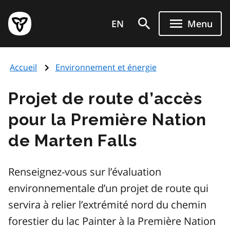
Aller
Page
au
EN
Menu
d'accueil
contenu
du
principal
gouvernement
Accueil
Environnement et énergie
de
l'Ontario
Projet de route d’accès
pour la Première Nation
de Marten Falls
Renseignez-vous sur l’évaluation
environnementale d’un projet de route qui
servira à relier l’extrémité nord du chemin
forestier du lac Painter à la Première Nation