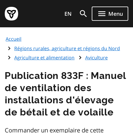
Aller
Page
au
EN
Menu
d'accueil
contenu
du
principal
gouvernement
Accueil
de
l'Ontario
Régions rurales, agriculture et régions du Nord
Agriculture et alimentation
Aviculture
Publication 833F : Manuel
de ventilation des
installations d'élevage
de bétail et de volaille
Commander un exemplaire de cette