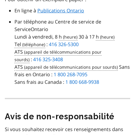
En ligne à
Publications Ontario
Par téléphone au Centre de service de
ServiceOntario
Lundi à vendredi, 8
h
30 à 17
h
Tel
:
416 326-5300
ATS
:
416 325-3408
ATS
Sans
frais en Ontario :
1 800 268-7095
Sans frais au Canada :
1 800 668-9938
Avis de non-responsabilité
Si vous souhaitez recevoir ces renseignements dans