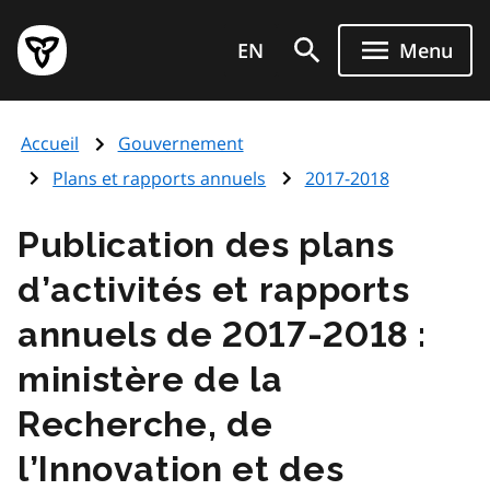
Aller
Page
au
EN
Menu
d'accueil
contenu
du
principal
gouvernement
Accueil
Gouvernement
de
l'Ontario
Plans et rapports annuels
2017-2018
Publication des plans
d’activités et rapports
annuels de 2017-2018 :
ministère de la
Recherche, de
l’Innovation et des