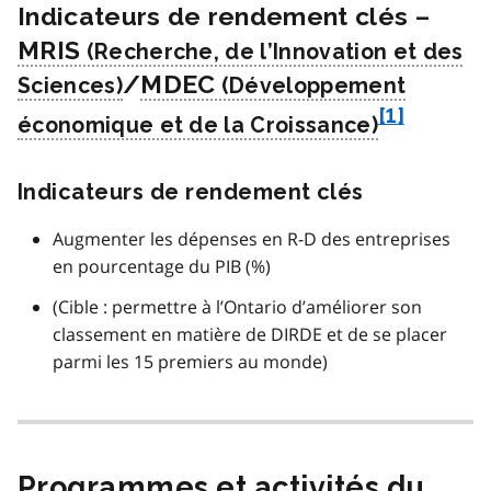
Indicateurs de rendement clés –
MRIS
/
MDEC
f
[1]
o
o
Indicateurs de rendement clés
t
n
Augmenter les dépenses en R-D des entreprises
o
en pourcentage du PIB (%)
t
(Cible : permettre à l’Ontario d’améliorer son
e
classement en matière de DIRDE et de se placer
1
parmi les 15 premiers au monde)
Programmes et activités du