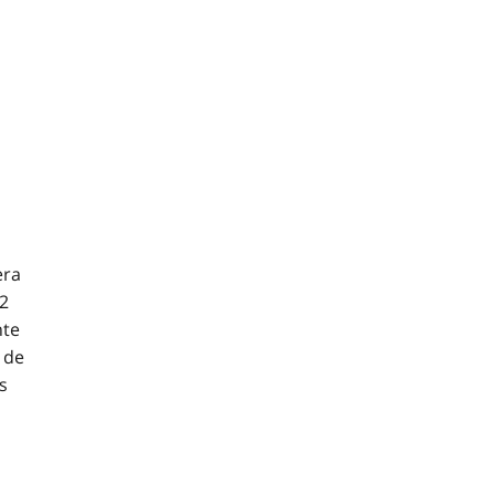
era
22
nte
 de
s