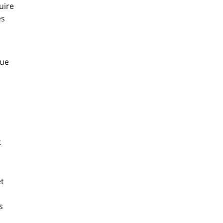
uire
es
que
t
et
s