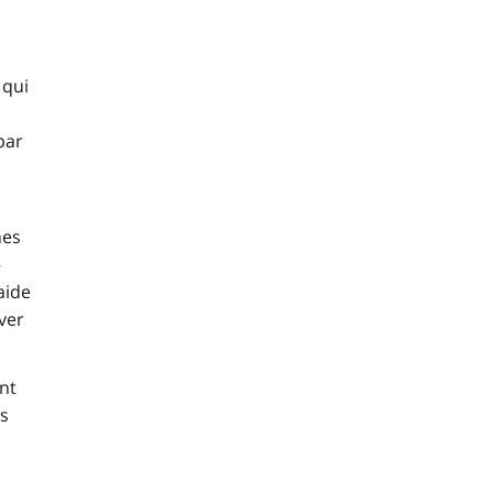
 qui
par
nes
–
aide
ver
nt
es