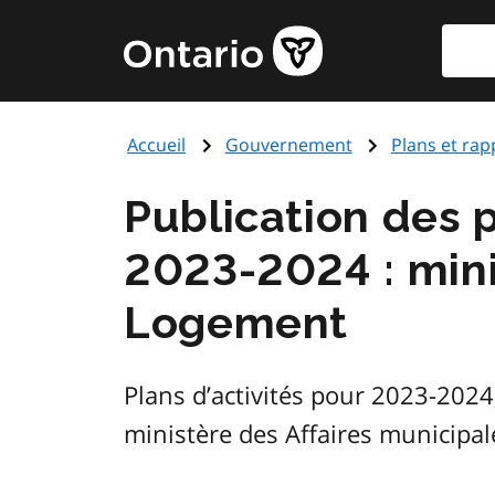
Aller
Reche
Page
au
d'accueil
contenu
du
principal
gouvernement
Accueil
Gouvernement
Plans et rap
de
l'Ontario
Publication des p
2023-2024 : mini
Logement
Plans d’activités pour 2023-2024
ministère des Affaires municipa