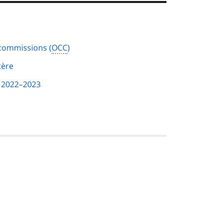
 commissions (
OCC
)
tère
l 2022–2023