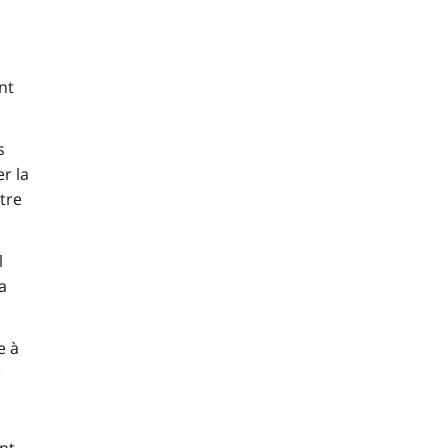
nt
s
r la
tre
l
a
e à
e