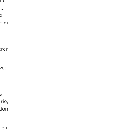
nt.
t,
x
on du
érer
vec
s
rio,
tion
e en