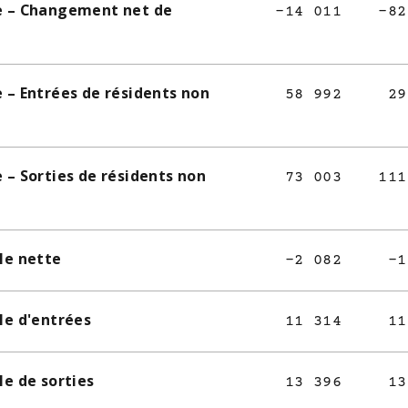
le – Changement net de
-14 011
-82
 – Entrées de résidents non
58 992
29
 – Sorties de résidents non
73 003
111
le nette
-2 082
-1
le d'entrées
11 314
11
le de sorties
13 396
13