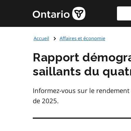
Aller
Reche
Page
au
d'accueil
contenu
du
principal
gouvernement
Accueil
Affaires et économie
de
l'Ontario
Rapport démograp
saillants du qua
Informez-vous sur le rendement 
de 2025.