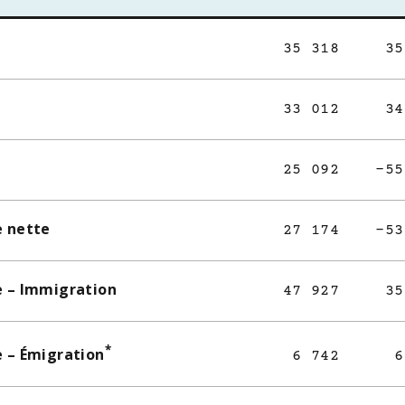
35 318
35
33 012
34
25 092
-55
e nette
27 174
-53
e – Immigration
47 927
35
*
e – Émigration
6 742
6