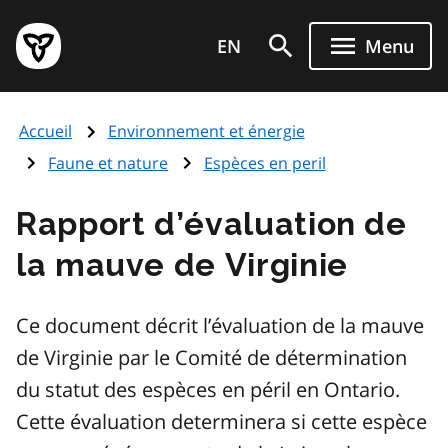
Aller
Page
au
EN
Menu
d'accueil
contenu
du
principal
gouvernement
Accueil
Environnement et énergie
de
l'Ontario
Faune et nature
Espèces en peril
Rapport d’évaluation de
la mauve de Virginie
Ce document décrit l’évaluation de la mauve
de Virginie par le Comité de détermination
du statut des espèces en péril en Ontario.
Cette évaluation determinera si cette espèce