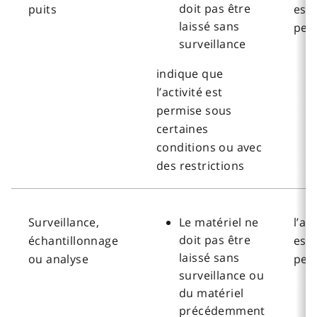
doit pas être
puits
est
laissé sans
per
surveillance
indique que
l’activité est
permise sous
certaines
conditions ou avec
des restrictions
Surveillance,
Le matériel ne
l’act
doit pas être
échantillonnage
est
laissé sans
ou analyse
per
surveillance ou
du matériel
précédemment