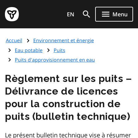
Aller
Page
au
EN
Menu
d'accueil
contenu
du
principal
gouvernement
Accueil
Environnement et énergie
de
l'Ontario
Eau potable
Puits
Puits d'approvisionnement en eau
Règlement sur les puits –
Délivrance de licences
pour la construction de
puits (bulletin technique)
Le présent bulletin technique vise à résumer