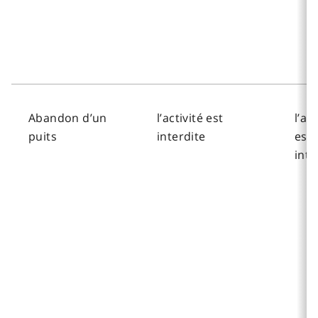
Abandon d’un
l’activité est
l’act
puits
interdite
est
inte