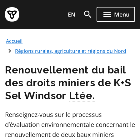
Aller
Page
au
EN
Menu
d'accueil
contenu
du
principal
gouvernement
Accueil
de
l'Ontario
Régions rurales, agriculture et régions du Nord
Renouvellement du bail
des droits miniers de K+S
Sel Windsor
Ltée.
Renseignez-vous sur le processus
d’évaluation environnementale concernant le
renouvellement de deux baux miniers