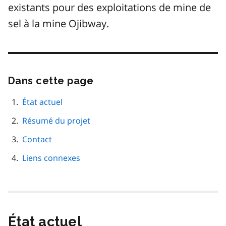
existants pour des exploitations de mine de
sel à la mine Ojibway.
Dans cette page
Passer
cette
navigation
État actuel
de
Résumé du projet
page
Contact
Liens connexes
État actuel