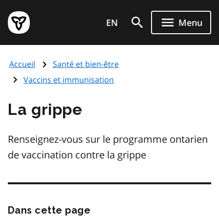
Aller
Page
au
EN
Menu
d'accueil
contenu
du
principal
gouvernement
Accueil
Santé et bien-être
de
l'Ontario
Vaccins et immunisation
La grippe
Renseignez-vous sur le programme ontarien
de vaccination contre la grippe
Dans cette page
Passer
cette