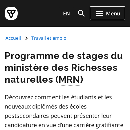
Aller
Page
au
EN
Menu
d'accueil
contenu
du
principal
gouvernement
Accueil
Travail et emploi
de
l'Ontario
Programme de stages du
ministère des Richesses
naturelles (
MRN
)
Découvrez comment les étudiants et les
nouveaux diplômés des écoles
postsecondaires peuvent présenter leur
candidature en vue d’une carrière gratifiante