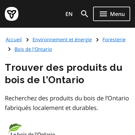
Aller
Page
au
EN
Menu
d'accueil
contenu
du
principal
gouvernement
Accueil
Environnement et énergie
Foresterie
de
l'Ontario
Bois de l'Ontario
Trouver des produits du
bois de l’Ontario
Recherchez des produits du bois de l’Ontario
fabriqués localement et durables.
Image