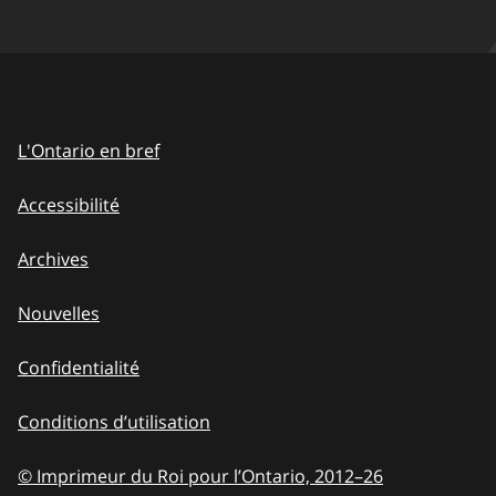
L'Ontario en bref
Accessibilité
Archives
Nouvelles
Confidentialité
Conditions d’utilisation
© Imprimeur du Roi pour l’Ontario, 2012
–
to
26