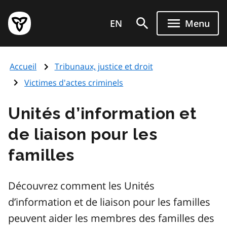
Aller
Page
au
EN
Menu
d'accueil
contenu
du
principal
gouvernement
Accueil
Tribunaux, justice et droit
de
l'Ontario
Victimes d'actes criminels
Unités d’information et
de liaison pour les
familles
Découvrez comment les Unités
d’information et de liaison pour les familles
peuvent aider les membres des familles des