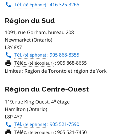
Tél.
: 416 325-3265
Région du Sud
1091, rue Gorham, bureau 208
Newmarket (Ontario)
L3Y 8X7
Tél.
: 905 868-8355
Téléc.
:
905 868-8655
Limites : Région de Toronto et région de York
Région du Centre-Ouest
e
119, rue King Ouest, 4
étage
Hamilton (Ontario)
L8P 4Y7
Tél.
: 905 521-7590
Téléc.
:
905 521-7450