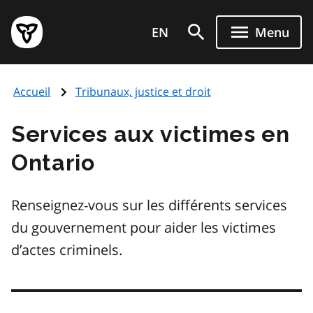
Aller
Page
au
EN
Menu
d'accueil
contenu
du
principal
gouvernement
Accueil
Tribunaux, justice et droit
de
l'Ontario
Services aux victimes en
Ontario
Renseignez-vous sur les différents services
du gouvernement pour aider les victimes
d’actes criminels.