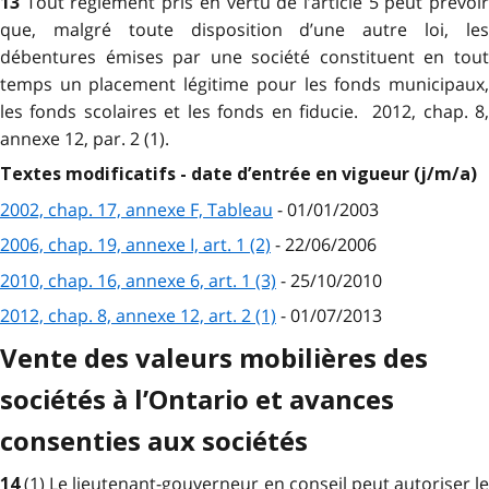
Tout règlement pris en vertu de l’article 5 peut prévoi
13
que, malgré toute disposition d’une autre loi, les
débentures émises par une société constituent en tout
temps un placement légitime pour les fonds municipaux,
les fonds scolaires et les fonds en fiducie. 2012, chap. 8,
annexe 12, par. 2 (1).
Textes modificatifs - date d’entrée en vigueur (j/m/a)
2002, chap. 17, annexe F, Tableau
- 01/01/2003
2006, chap. 19, annexe I, art. 1 (2)
- 22/06/2006
2010, chap. 16, annexe 6, art. 1 (3)
- 25/10/2010
2012, chap. 8, annexe 12, art. 2 (1)
- 01/07/2013
Vente des valeurs mobilières des
sociétés à l’Ontario et avances
consenties aux sociétés
(1) Le lieutenant-gouverneur en conseil peut autoriser le
14