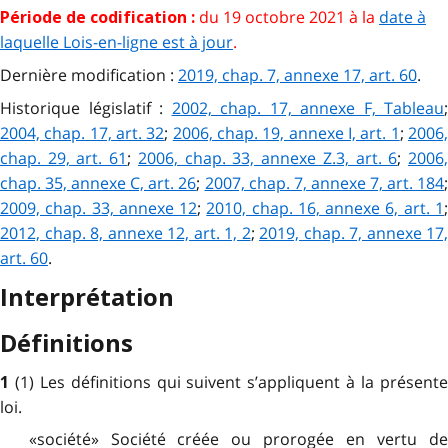
du 19 octobre 2021 à la
date à
Période de codification :
laquelle Lois-en-ligne est à jour
.
Dernière modification :
2019, chap. 7, annexe 17, art. 60
.
Historique législatif :
2002, chap. 17, annexe F, Tableau
;
2004, chap. 17, art. 32
;
2006, chap. 19, annexe I, art. 1
;
2006
chap. 29, art. 61
;
2006, chap. 33, annexe Z.3, art. 6
;
2006
chap. 35, annexe C, art. 26
;
2007, chap. 7, annexe 7, art. 184
2009, chap. 33, annexe 12
;
2010, chap. 16, annexe 6, art. 1
2012, chap. 8, annexe 12, art. 1, 2
;
2019, chap. 7, annexe 17,
art. 60
.
Interprétation
Définitions
(1) Les définitions qui suivent s’appliquent à la présent
1
loi.
«société» Société créée ou prorogée en vertu de