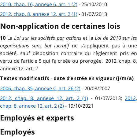
2010, chap. 16, annexe 6, art. 1 (2)
- 25/10/2010
2012, chap. 8, annexe 12, art. 2 (1)
- 01/07/2013
Non-application de certaines lois
La
Loi sur les sociétés par actions
et la
Loi de 2010 sur le
10
organisations sans but lucratif
ne s’appliquent pas à une
société, sauf disposition contraire du règlement pris en
vertu de l’article 5 qui l’a créée ou prorogée. 2012, chap. 8,
annexe 12, art. 2.
Textes modificatifs - date d’entrée en vigueur (j/m/a)
2006, chap. 35, annexe C, art. 26 (2)
- 20/08/2007
2012, chap. 8, annexe 12, art. 2 (1)
- 01/07/2013;
2012,
chap. 8, annexe 12, art. 2 (2)
- 19/10/2021
Employés et experts
Employés