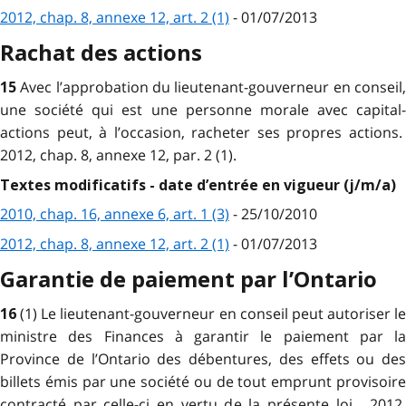
2012, chap. 8, annexe 12, art. 2 (1)
- 01/07/2013
Rachat des actions
Avec l’approbation du lieutenant-gouverneur en conseil
15
une société qui est une personne morale avec capital-
actions peut, à l’occasion, racheter ses propres actions.
2012, chap. 8, annexe 12, par. 2 (1).
Textes modificatifs - date d’entrée en vigueur (j/m/a)
2010, chap. 16, annexe 6, art. 1 (3)
- 25/10/2010
2012, chap. 8, annexe 12, art. 2 (1)
- 01/07/2013
Garantie de paiement par l’Ontario
(1) Le lieutenant-gouverneur en conseil peut autoriser le
16
ministre des Finances à garantir le paiement par la
Province de l’Ontario des débentures, des effets ou des
billets émis par une société ou de tout emprunt provisoire
contracté par celle-ci en vertu de la présente loi. 2012,