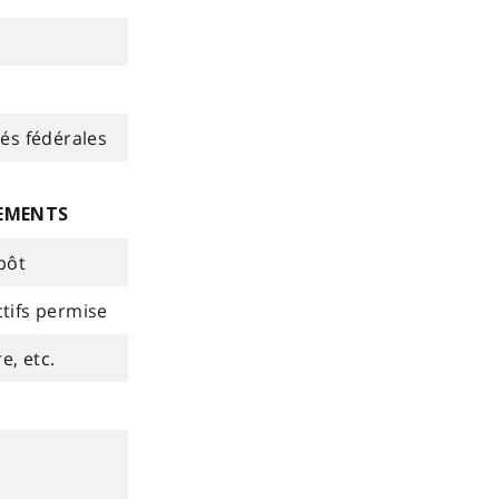
tés fédérales
CEMENTS
pôt
ctifs permise
e, etc.