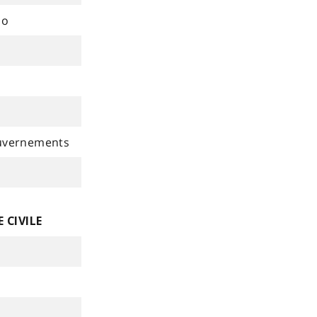
io
ouvernements
 CIVILE