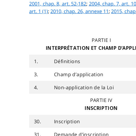
2001, chap. 8, art. 52-182
;
2004, chap. 7, art. 1
art. 1 (1)
;
2010, chap. 26, annexe 11
;
2015, chap
PARTIE I
INTERPRÉTATION ET CHAMP D’APPL
1.
Définitions
3.
Champ d’application
4.
Non-application de la Loi
PARTIE IV
INSCRIPTION
30.
Inscription
31.
Demande d’inscription