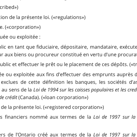
scribed»)
on de la présente loi. («regulations»)
e. («corporation»)
uée ou exploitée :
blic en tant que fiduciaire, dépositaire, mandataire, exécu
ur aux biens ou procureur constitué en vertu d’une procurat
ublic et effectuer le prêt ou le placement de ces dépôts. («
ée ou exploitée aux fins d’effectuer des emprunts auprès 
clues de cette définition les banques, les sociétés d’ass
s au sens de la
Loi de 1994 sur les caisses populaires et les cred
de crédit
(Canada). («loan corporation»)
 de la présente loi. («registered corporation»)
ces financiers nommé aux termes de la
Loi de 1997 sur la 
iers de l’Ontario créé aux termes de la
Loi de 1997 sur la 