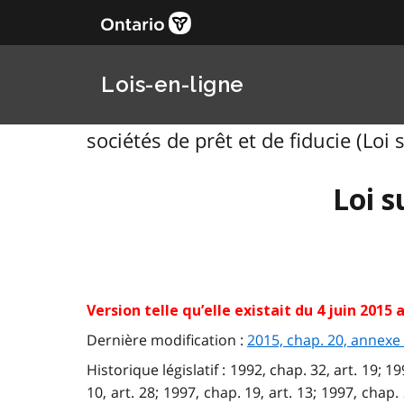
Lois-en-ligne
sociétés de prêt et de fiducie (Loi s
Loi s
Version telle qu’elle existait du 4 juin 201
Dernière modification :
2015, chap. 20, annexe
Historique législatif : 1992, chap. 32, art. 19; 1
10, art. 28; 1997, chap. 19, art. 13; 1997, chap. 