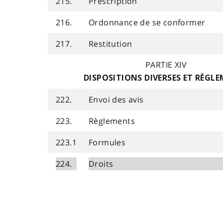
215.
Prescription
216.
Ordonnance de se conformer
217.
Restitution
PARTIE XIV
DISPOSITIONS DIVERSES ET RÈGL
222.
Envoi des avis
223.
Règlements
223.1
Formules
224.
Droits