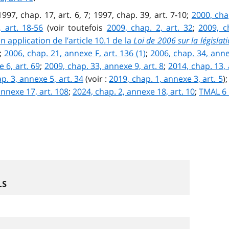
1997, chap. 17, art. 6, 7; 1997, chap. 39, art. 7-10;
2000, chap
 art. 18-56
(voir toutefois
2009, chap. 2, art. 32
;
2009, c
n application de l’article 10.1 de la
Loi de 2006 sur la législat
);
2006, chap. 21, annexe F, art. 136 (1)
;
2006, chap. 34, anne
 6, art. 69
;
2009, chap. 33, annexe 9, art. 8
;
2014, chap. 13, 
p. 3, annexe 5, art. 34
(voir :
2019, chap. 1, annexe 3, art. 5
)
annexe 17, art. 108
;
2024, chap. 2, annexe 18, art. 10
;
TMAL 6 
LS