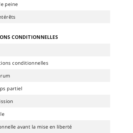
de peine
ntérêts
IONS CONDITIONNELLES
ions conditionnelles
orum
s partiel
ission
le
onnelle avant la mise en liberté