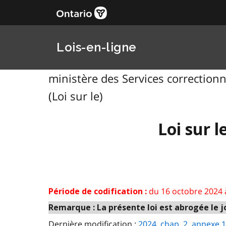
Lois-en-ligne
ministère des Services correctionne
(Loi sur le)
Loi sur l
du 16 octobre 2024 
Période de codification :
Remarque : La présente loi est abrogée le jo
Dernière modification :
2024, chap. 2, annexe 18