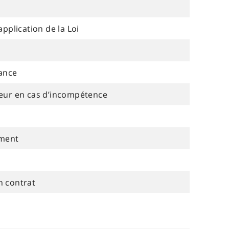
application de la Loi
lance
neur en cas d’incompétence
ement
n contrat