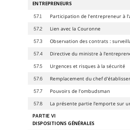
ENTREPRENEURS
Participation de l’entrepreneur à l’
57.1
Lien avec la Couronne
57.2
Observation des contrats : surveil
57.3
Directive du ministre à l’entrepre
57.4
Urgences et risques à la sécurité
57.5
Remplacement du chef d’établiss
57.6
Pouvoirs de l’ombudsman
57.7
La présente partie l’emporte sur u
57.8
PARTIE VI
DISPOSITIONS GÉNÉRALES