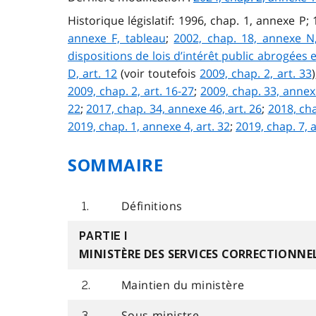
Historique législatif: 1996, chap. 1, annexe P; 
annexe F, tableau
;
2002, chap. 18, annexe N,
dispositions de lois d’intérêt public abrogées e
D, art. 12
(voir toutefois
2009, chap. 2, art. 33
2009, chap. 2, art. 16-27
;
2009, chap. 33, annexe
22
;
2017, chap. 34, annexe 46, art. 26
;
2018, cha
2019, chap. 1, annexe 4, art. 32
;
2019, chap. 7, 
SOMMAIRE
Définitions
1.
PARTIE I
MINISTÈRE DES SERVICES CORRECTIONNE
Maintien du ministère
2.
Sous-ministre
3.