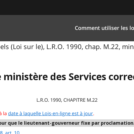
Comment utiliser les lo
ls (Loi sur le), L.R.O. 1990, chap. M.22, mi
e ministère des Services corr
L.R.O. 1990, CHAPITRE M.22
à la
date à laquelle Lois-en-ligne est à jour
.
ur que le lieutenant-gouverneur fixe par proclamation. (Vo
, art. 10
.