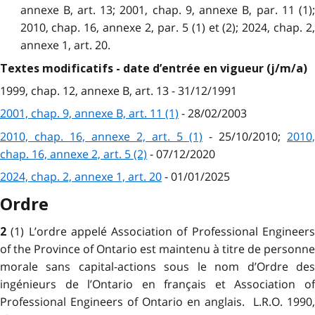
annexe B, art. 13; 2001, chap. 9, annexe B, par. 11 (1);
2010, chap. 16, annexe 2, par. 5 (1) et (2); 2024, chap. 2,
annexe 1, art. 20.
Textes modificatifs - date d’entrée en vigueur (j/m/a)
1999, chap. 12, annexe B, art. 13 - 31/12/1991
2001, chap. 9, annexe B, art. 11 (1)
- 28/02/2003
2010, chap. 16, annexe 2, art. 5 (1)
- 25/10/2010;
2010,
chap. 16, annexe 2, art. 5 (2)
- 07/12/2020
2024, chap. 2, annexe 1, art. 20
- 01/01/2025
Ordre
(1) L’ordre appelé Association of Professional Engineer
2
of the Province of Ontario est maintenu à titre de personne
morale sans capital-actions sous le nom d’Ordre des
ingénieurs de l’Ontario en français et Association of
Professional Engineers of Ontario en anglais. L.R.O. 1990,