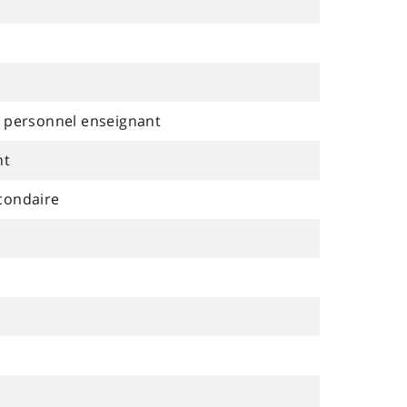
 personnel enseignant
nt
econdaire