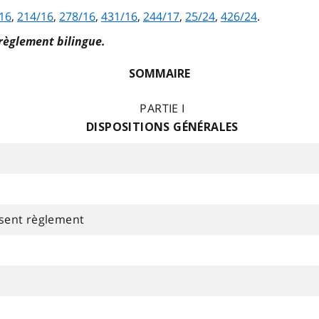
16
,
214/16
,
278/16
,
431/16
,
244/17
,
25/24
,
426/24
.
 règlement bilingue.
SOMMAIRE
PARTIE I
DISPOSITIONS GÉNÉRALES
sent règlement