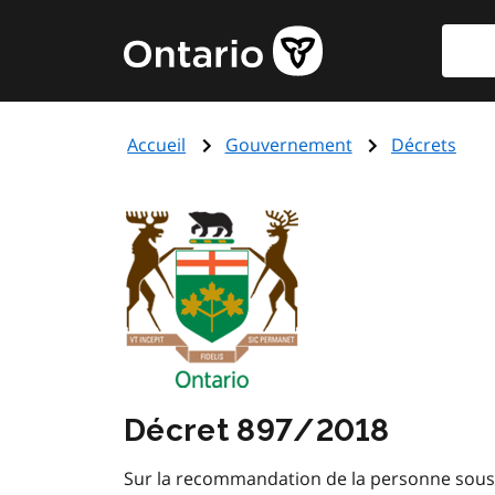
Aller
Reche
Page
au
d'accueil
contenu
du
principal
gouvernement
Accueil
Gouvernement
Décrets
de
l'Ontario
Décret 897/2018
Sur la recommandation de la personne soussig