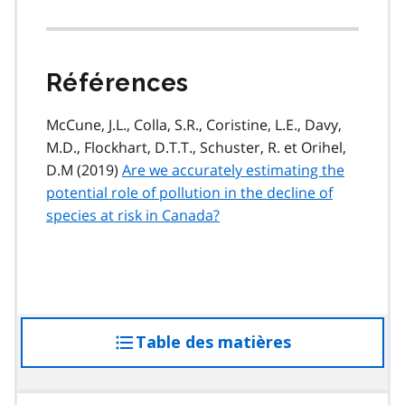
Références
McCune, J.L., Colla, S.R., Coristine, L.E., Davy,
M.D., Flockhart, D.T.T., Schuster, R. et Orihel,
D.M (2019)
Are we accurately estimating the
potential role of pollution in the decline of
species at risk in Canada?
Table des matières
accéder
à
la