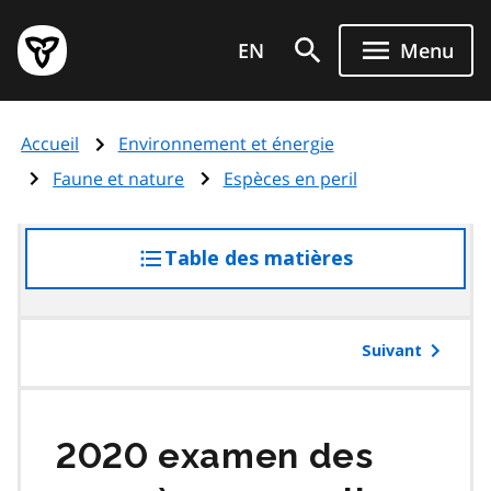
Aller
Page
au
EN
Menu
d'accueil
contenu
du
principal
gouvernement
Accueil
Environnement et énergie
de
l'Ontario
Faune et nature
Espèces en peril
Table des matières
accéder
à
la
table
Suivant
des
matières
2020 examen des