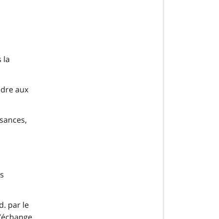
 la
ndre aux
ssances,
ts
d. par le
d’échange