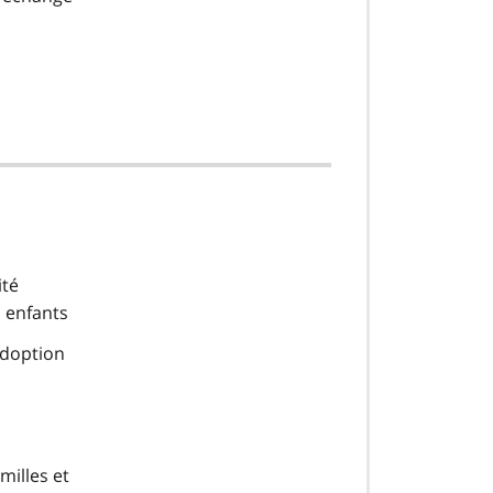
ité
s enfants
adoption
milles et