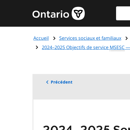
Aller
Reche
Page
au
d'accueil
contenu
du
principal
gouvernement
Accueil
Services sociaux et familiaux
de
l'Ontario
2024–2025 Objectifs de service
MSESC
— 
Précédent
2024–2025 Serv