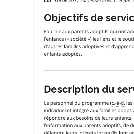
:
Loi de 2017 sur les services à l’enfance
Loi
Objectifs de servi
Fournir aux parents adoptifs qui ont ado
l’enfance (« société ») les liens et le s
d’autres familles adoptives et d’appren
enfants adoptés.
Description du ser
Le personnel du programme (
c.-à-d.
les 
individuel et intégré aux familles adop
répondre aux besoins de leurs enfants, l
l’information aux parents adoptifs, de dé
défendre leurs intérêts lorsqu’ils font a