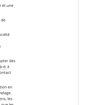
n et une
n de
ociété
s
n
opter des
-à-d.
à
contact
tion en
melage.
ens, les
 que les