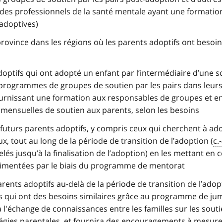
es professionnels de la santé mentale ayant une formatio
 adoptives)
province dans les régions où les parents adoptifs ont besoi
optifs qui ont adopté un enfant par l’intermédiaire d’une s
s programmes de groupes de soutien par les pairs dans leur
nissant une formation aux responsables de groupes et e
ensuelles de soutien aux parents, selon les besoins
futurs parents adoptifs, y compris ceux qui cherchent à ad
, tout au long de la période de transition de l’adoption (
c.
és jusqu’à la finalisation de l’adoption) en les mettant en 
érimentées par le biais du programme de mentorat
rents adoptifs au-delà de la période de transition de l’adop
es qui ont des besoins similaires grâce au programme de ju
 l'échange de connaissances entre les familles sur les souti
ratégies parentales, et fournira des encouragements à mesure