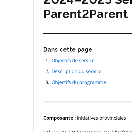
Parent2Parent
Passer
Dans cette page
cette
navigation
Objectifs de service
de
Description du service
page
Objectifs du programme
Initiatives provinciales
Composante :