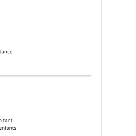
nfance
n tant
 enfants