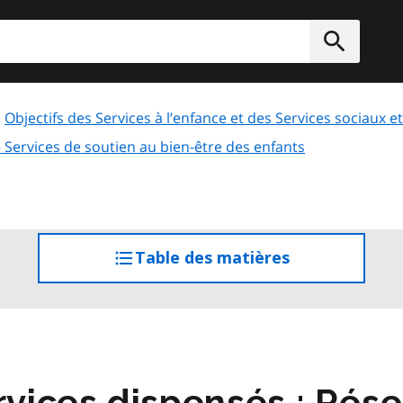
rcher
Soumett
Objectifs des Services à l’enfance et des Services sociaux
Services de soutien au bien-être des enfants
Table des matières
accéder
à
la
table
des
matières
ices dispensés : Rése