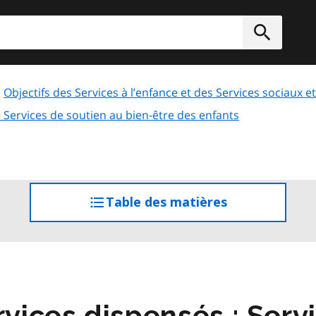
rcher
Soumett
Objectifs des Services à l’enfance et des Services sociaux
Services de soutien au bien-être des enfants
Table des matières
accéder
à
la
table
des
matières
ices dispensés : Servi