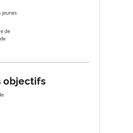
s jeunes
re de
 de
 objectifs
de