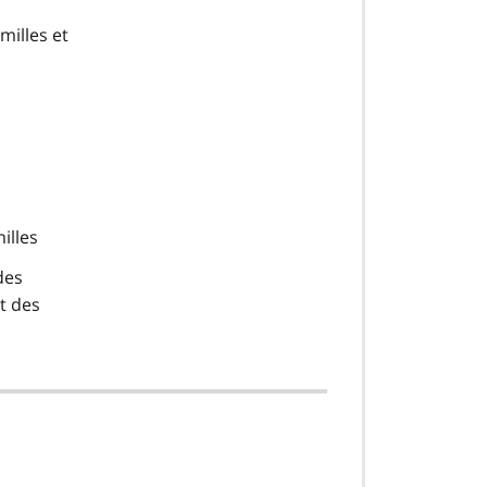
milles et
illes
des
et des