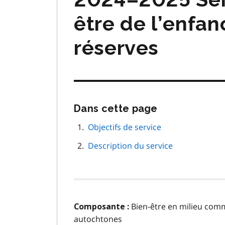
être de l’enfa
réserves
Passer
Dans cette page
cette
navigation
Objectifs de service
de
Description du service
page
Bien-être en milieu comm
Composante :
autochtones