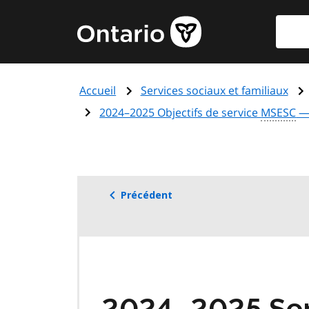
Aller
Reche
Page
au
d'accueil
contenu
du
principal
gouvernement
Accueil
Services sociaux et familiaux
de
l'Ontario
2024–2025 Objectifs de service
MSESC
— 
Précédent
2024–2025 Serv