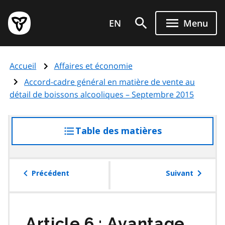
Aller
Page
au
EN
Menu
d'accueil
contenu
du
principal
gouvernement
Accueil
Affaires et économie
de
l'Ontario
Accord-cadre général en matière de vente au
détail de boissons alcooliques – Septembre 2015
Table des matières
accéder
à
la
table
Précédent
Suivant
des
matières
Article 6 : Avantage