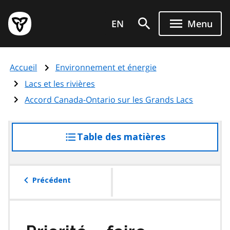
Aller
Page
au
EN
Menu
d'accueil
contenu
du
principal
gouvernement
Accueil
Environnement et énergie
de
l'Ontario
Lacs et les rivières
Accord Canada-Ontario sur les Grands Lacs
Table des matières
accéder
à
la
table
Précédent
des
matières