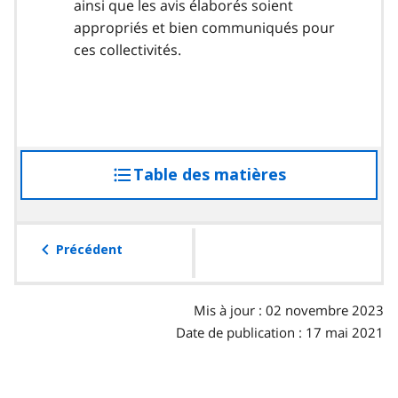
ainsi que les avis élaborés soient
appropriés et bien communiqués pour
ces collectivités.
Table des matières
accéder
à
la
table
Précédent
des
matières
Mis à jour : 02 novembre 2023
Date de publication : 17 mai 2021