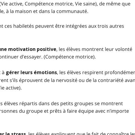
ie active, Compétence motrice, Vie saine), de même que
cole, à la maison et dans la communauté.
t ces habiletés peuvent être intégrées aux trois autres
, les élèves montrent leur volonté
 une motivation positive
continuer d’essayer. (Compétence motrice).
t à
, les élèves respirent profondéme
gérer leurs émotions
nt s’ils éprouvent de la nervosité ou de la contrariété ava
e active).
les élèves répartis dans des petits groupes se montrent
ersonnes du groupe et prêts à faire équipe avec n’importe
, les élèves expliquent que le fait de connaître le
er le stress