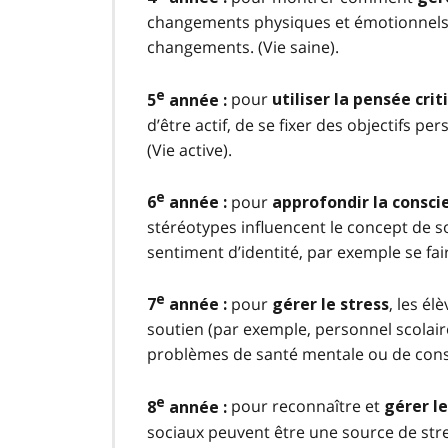
changements physiques et émotionnels q
changements. (Vie saine).
e
pour
5
année :
utiliser la pensée cri
d’être actif, de se fixer des objectifs p
(Vie active).
e
pour
6
année :
approfondir la consci
stéréotypes influencent le concept de so
sentiment d’identité, par exemple se fair
e
pour
, les é
7
année :
gérer le stress
soutien (par exemple, personnel scolaire
problèmes de santé mentale ou de cons
e
pour reconnaître et
8
année :
gérer l
sociaux peuvent être une source de stress 