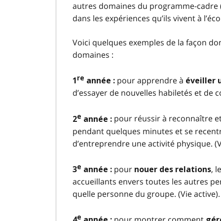
autres domaines du programme-cadre (V
dans les expériences qu’ils vivent à l’é
Voici quelques exemples de la façon don
domaines :
re
pour apprendre à
1
année :
éveiller
d’essayer de nouvelles habiletés et de 
e
pour réussir à reconnaître e
2
année :
pendant quelques minutes et se recentre
d’entreprendre une activité physique. (Vi
e
pour
, 
3
année :
nouer des relations
accueillants envers toutes les autres p
quelle personne du groupe. (Vie active).
e
pour montrer comment
4
année :
gér