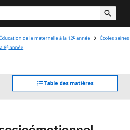
rcher
Soumett
e
Éducation de la maternelle à la 12
année
Écoles saines
e
la 8
année
Table des matières
accéder
à
la
table
des
matières
 socioémotionnel