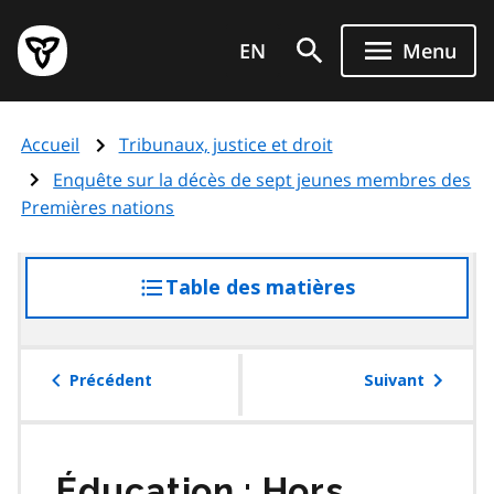
Aller
Page
au
EN
Menu
d'accueil
contenu
du
principal
gouvernement
Accueil
Tribunaux, justice et droit
de
l'Ontario
Enquête sur la décès de sept jeunes membres des
Premières nations
Table des matières
accéder
à
la
table
Précédent
Suivant
des
matières
Éducation : Hors