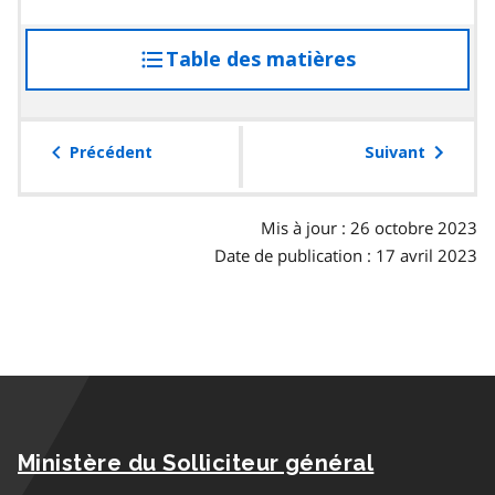
Table des matières
accéder
à
la
table
Précédent
Suivant
des
matières
Mis à jour : 26 octobre 2023
Date de publication : 17 avril 2023
Ministère du Solliciteur général