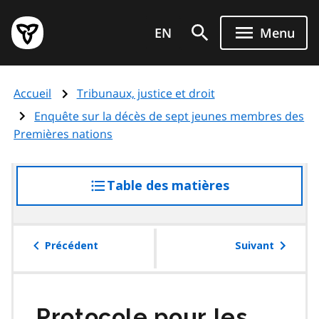
Aller
Page
au
EN
Menu
d'accueil
contenu
du
principal
gouvernement
Accueil
Tribunaux, justice et droit
de
l'Ontario
Enquête sur la décès de sept jeunes membres des
Premières nations
Table des matières
accéder
à
la
table
Précédent
Suivant
des
matières
Protocole pour les