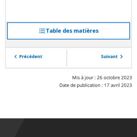
Table des matières
accéder
à
la
table
Précédent
Suivant
des
matières
Mis à jour : 26 octobre 2023
Date de publication : 17 avril 2023