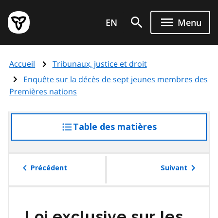
Aller
Page
au
EN
Menu
d'accueil
contenu
du
principal
gouvernement
Accueil
Tribunaux, justice et droit
de
l'Ontario
Enquête sur la décès de sept jeunes membres des
Premières nations
Table des matières
accéder
à
la
table
Précédent
Suivant
des
matières
Loi exclusive sur les