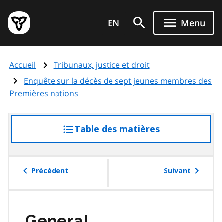
Aller
Page
au
EN
Menu
d'accueil
contenu
du
principal
gouvernement
Accueil
Tribunaux, justice et droit
de
l'Ontario
Enquête sur la décès de sept jeunes membres des
Premières nations
Table des matières
accéder
à
la
table
Précédent
Suivant
des
matières
General