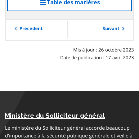
Table des matières
accéder
à
la
table
Précédent
Suivant
des
matières
Mis à jour : 26 octobre 2023
Date de publication : 17 avril 2023
Ministère du Solliciteur général
Le ministère du Solliciteur général accorde beaucoup
d’importance à la sécurité publique générale et veille à