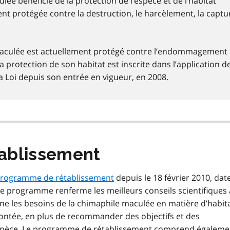
ulée bénéficie de la protection de l’espèce et de l’habitat
nt protégée contre la destruction, le harcèlement, la captu
 maculée est actuellement protégé contre l’endommagement e
 la protection de son habitat est inscrite dans l’application de
la Loi depuis son entrée en vigueur, en 2008.
ablissement
rogramme de rétablissement
depuis le 18 février 2010, dat
Ce programme renferme les meilleurs conseils scientifiques 
ne les besoins de la chimaphile maculée en matière d’habit
rontée, en plus de recommander des objectifs et des
’espèce. Le programme de rétablissement comprend égaleme