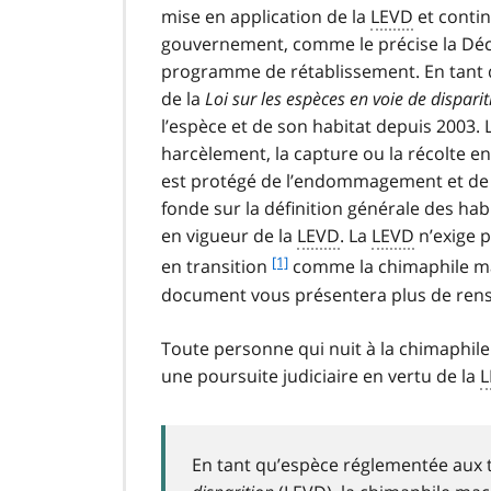
mise en application de la
LEVD
et contin
gouvernement, comme le précise la Déc
programme de rétablissement. En tant 
de la
Loi sur les espèces en voie de disparit
l’espèce et de son habitat depuis 2003. 
harcèlement, la capture ou la récolte en
est protégé de l’endommagement et de la
fonde sur la définition générale des hab
en vigueur de la
LEVD
. La
LEVD
n’exige p
f
[1]
en transition
comme la chimaphile mac
o
document vous présentera plus de rense
o
t
Toute personne qui nuit à la chimaphile
n
une poursuite judiciaire en vertu de la
L
o
t
e
1
En tant qu’espèce réglementée aux t