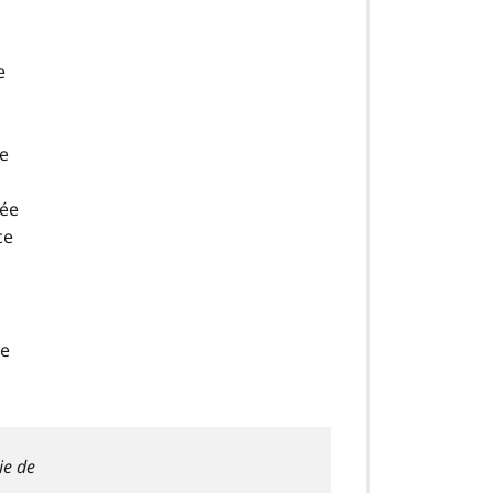
e
ée
rée
ce
ue
ie de