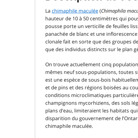
La
chimaphile maculée
(
Chimaphila macu
hauteur de 10 à 50 centimètres qui pou
pousse porte un verticille de feuilles lis
panachée de blanc et une inflorescence 
clonale fait en sorte que des groupes de
que des individus distincts sur le plan g
On trouve actuellement cinq population
mêmes neuf sous-populations, toutes si
est une espèce de sous-bois habituelle
et de pins et des régions boisées au cou
conditions microclimatiques particuliè
champignons mycorhiziens, des sols l
plans d’eau, limiteraient les habitats qu
disparition du gouvernement de l’Ontari
chimaphile maculée.