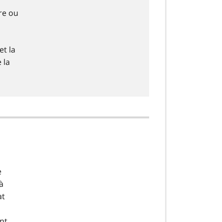
re ou
t la
 la
e
à
at
nt