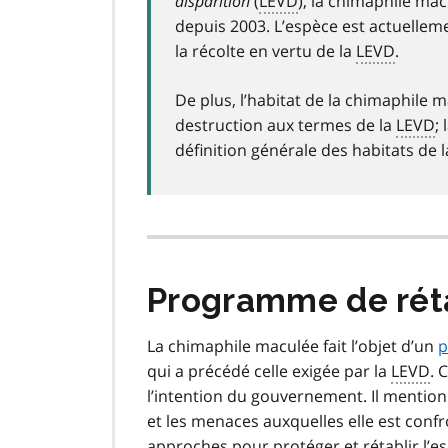
disparition
(
LEVD
), la chimaphile mac
depuis 2003. L’espèce est actuelleme
la récolte en vertu de la
LEVD
.
De plus, l’habitat de la chimaphile
destruction aux termes de la
LEVD
;
définition générale des habitats de 
Programme de rét
La chimaphile maculée fait l’objet d’un
p
qui a précédé celle exigée par la
LEVD
. 
l’intention du gouvernement. Il mention
et les menaces auxquelles elle est conf
approches pour protéger et rétablir l