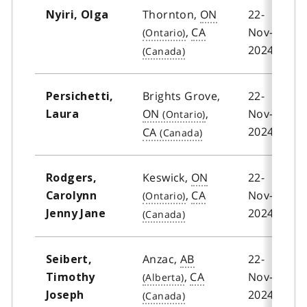
Thornton,
ON
22-
Nyiri, Olga
,
CA
Nov-
2024
Brights Grove,
22-
Persichetti,
ON
,
Nov-
Laura
2024
CA
Keswick,
ON
22-
Rodgers,
,
CA
Nov-
Carolynn
2024
Jenny Jane
Anzac,
AB
22-
Seibert,
,
CA
Nov-
Timothy
2024
Joseph