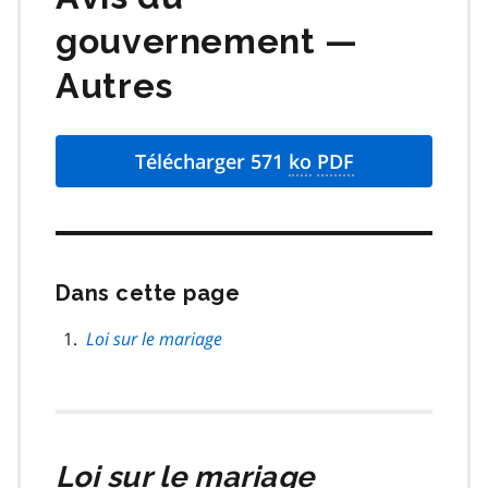
gouvernement —
Autres
Télécharger 571
ko
PDF
Dans cette page
Passer
cette
navigation
Loi sur le mariage
de
page
Loi sur le mariage