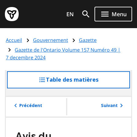
Aller
Page
au
EN
Menu
d'accueil
contenu
du
principal
gouvernement
Accueil
Gouvernement
Gazette
de
l'Ontario
Gazette de l'Ontario Volume 157 Numéro 49 |
7 decembre 2024
Table des matières
accéder
à
la
table
Précédent
Suivant
des
matières
Avis du