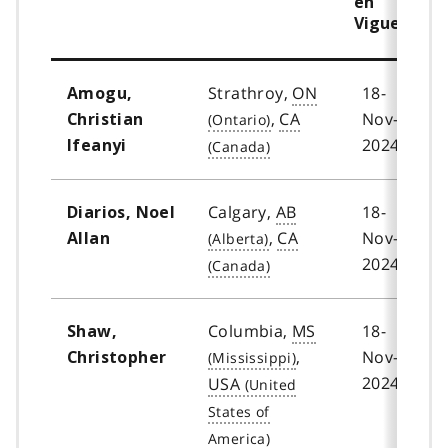
en
Vigueur
Strathroy,
ON
18-
Amogu,
,
CA
Nov-
Christian
2024
Ifeanyi
Calgary,
AB
18-
Diarios, Noel
,
CA
Nov-
Allan
2024
Columbia,
MS
18-
Shaw,
,
Nov-
Christopher
2024
USA