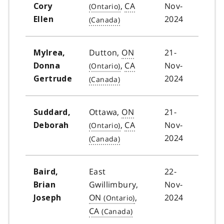
,
CA
Nov-
Cory
2024
Ellen
Dutton,
ON
21-
Mylrea,
,
CA
Nov-
Donna
2024
Gertrude
Ottawa,
ON
21-
Suddard,
,
CA
Nov-
Deborah
2024
East
22-
Baird,
Gwillimbury,
Nov-
Brian
ON
,
2024
Joseph
CA