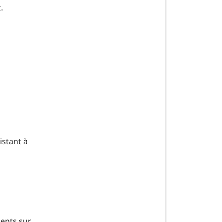
.
istant à
ents sur