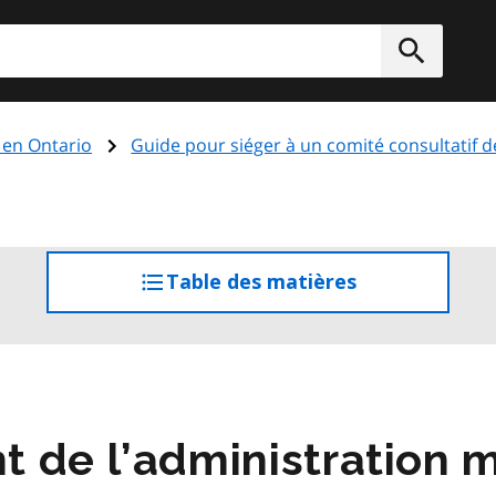
rcher
Soumett
é en Ontario
Guide pour siéger à un comité consultatif de
Table des matières
accéder
à
la
table
des
matières
 de l’administration 