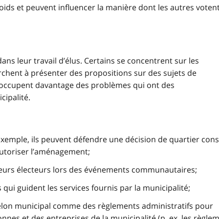
oids et peuvent influencer la manière dont les autres votent
dans leur travail d’élus. Certains se concentrent sur les
herchent à présenter des propositions sur des sujets de
réoccupent davantage des problèmes qui ont des
cipalité.
exemple, ils peuvent défendre une décision de quartier cons
autoriser l’aménagement;
 leurs électeurs lors des événements communautaires;
 qui guident les services fournis par la municipalité;
helon municipal comme des règlements administratifs pour
nnes et des entreprises de la municipalité (
p. ex.
les règlem