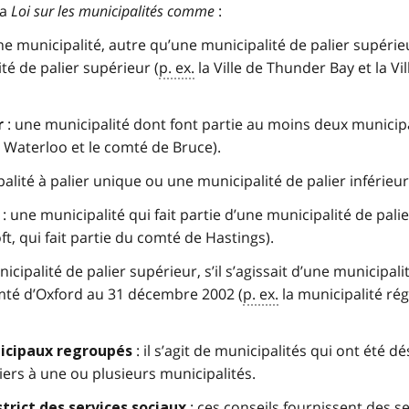
la
Loi sur les municipalités comme
:
ne municipalité, autre qu’une municipalité de palier supérie
ité de palier supérieur (
p. ex.
la Ville de Thunder Bay et la Vil
: une municipalité dont font partie au moins deux municipa
r
 Waterloo et le comté de Bruce).
alité à palier unique ou une municipalité de palier inférieur
: une municipalité qui fait partie d’une municipalité de palie
ft, qui fait partie du comté de Hastings).
icipalité de palier supérieur, s’il s’agissait d’une municipali
omté d’Oxford au 31 décembre 2002 (
p. ex.
la municipalité ré
: il s’agit de municipalités qui ont été d
nicipaux regroupés
iers à une ou plusieurs municipalités.
: ces conseils fournissent des s
trict des services sociaux