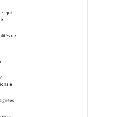
ur, qui
le
lités de
.
r
té
gionale
ésignées
ervices