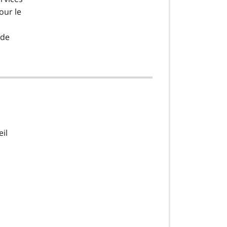
our le
 de
eil