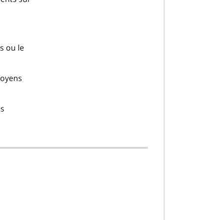
s ou le
 moyens
es