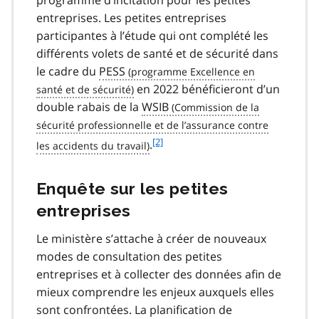
programme d’incitation pour les petites
entreprises. Les petites entreprises
participantes à l’étude qui ont complété les
différents volets de santé et de sécurité dans
le cadre du
PESS
en 2022 bénéficieront d’un
double rabais de la
WSIB
f
[2]
.
o
o
Enquête sur les petites
t
n
entreprises
o
t
Le ministère s’attache à créer de nouveaux
e
modes de consultation des petites
2
entreprises et à collecter des données afin de
mieux comprendre les enjeux auxquels elles
sont confrontées. La planification de