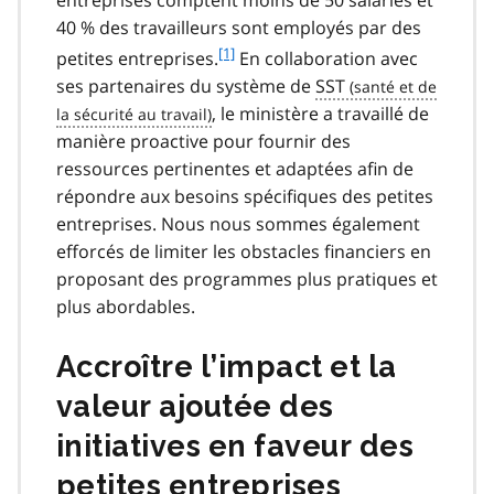
40 % des travailleurs sont employés par des
f
[1]
petites entreprises.
En collaboration avec
o
ses partenaires du système de
SST
o
, le ministère a travaillé de
t
manière proactive pour fournir des
n
ressources pertinentes et adaptées afin de
o
t
répondre aux besoins spécifiques des petites
e
entreprises. Nous nous sommes également
1
efforcés de limiter les obstacles financiers en
proposant des programmes plus pratiques et
plus abordables.
Accroître l’impact et la
valeur ajoutée des
initiatives en faveur des
petites entreprises