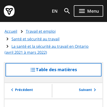
Aller
Page
au
EN
Menu
d'accueil
contenu
du
principal
gouvernement
Accueil
Travail et emploi
de
l'Ontario
Santé et sécurité au travail
La santé et la sécurité au travail en Ontario
(avril 2021 à mars 2022)
Table des matières
accéder
à
la
table
Précédent
Suivant
des
matières