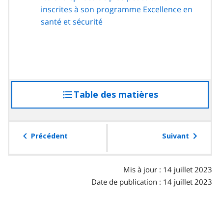
u
page
inscrites à son programme Excellence en
u
p
santé et sécurité
r
a
a
r
u
a
p
g
a
r
r
a
Table des matières
accéder
a
p
g
à
h
r
la
e
a
table
Précédent
Suivant
p
des
h
matières
e
Mis à jour : 14 juillet 2023
Date de publication : 14 juillet 2023