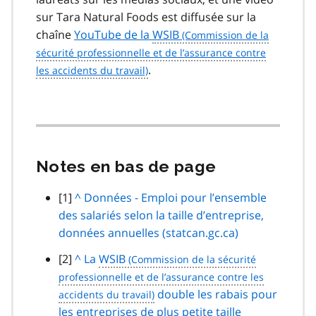
sur Tara Natural Foods est diffusée sur la
chaîne
YouTube de la
WSIB
.
Notes en bas de page
note
[1]
R
^
Données - Emploi pour l’ensemble
de
des salariés selon la taille d’entreprise,
e
bas
données annuelles (statcan.gc.ca)
t
de
o
note
[2]
R
^
La
WSIB
page
u
de
e
r
bas
t
double les rabais pour
a
de
les entreprises de plus petite taille
o