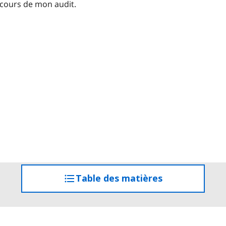
u cours de mon audit.
Table des matières
accéder
à
la
table