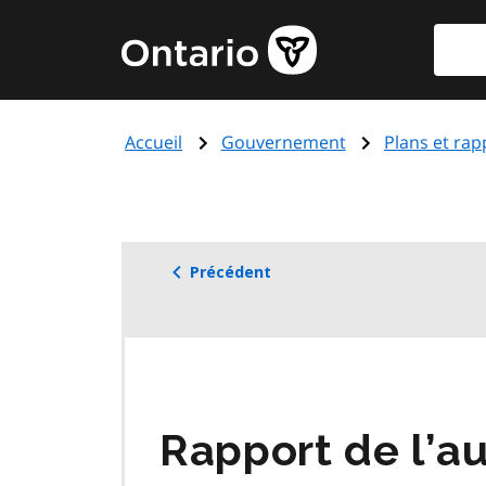
Aller
Reche
Page
au
d'accueil
contenu
du
principal
gouvernement
Accueil
Gouvernement
Plans et rap
de
l'Ontario
Précédent
Rapport de l’a