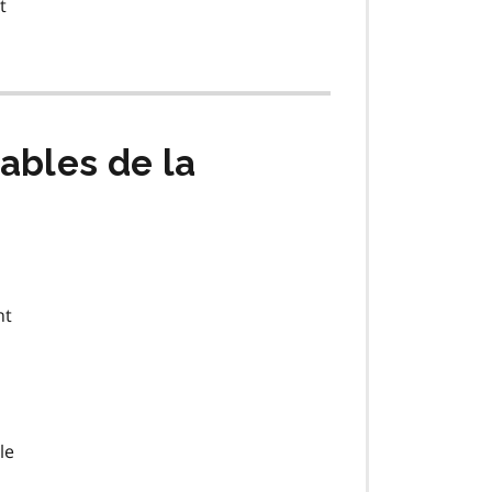
t
ables de la
nt
le