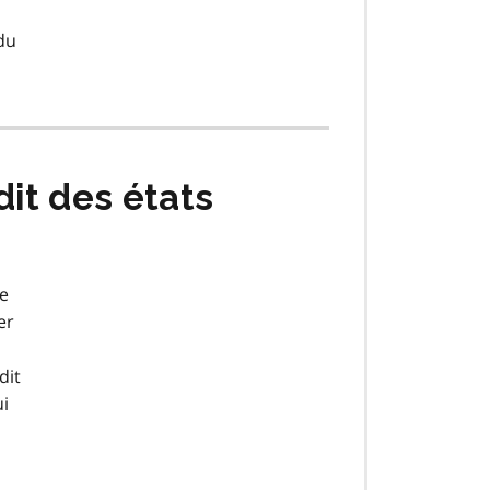
du
dit des états
le
er
dit
ui