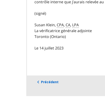
contrôle interne que j’aurais relevée a
(signé)
Susan Klein,
CPA
,
CA
,
LPA
La vérificatrice générale adjointe
Toronto (Ontario)
Le 14 juillet 2023
Précédent