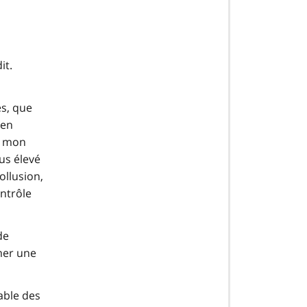
it.
es, que
 en
r mon
us élevé
ollusion,
ontrôle
de
mer une
able des