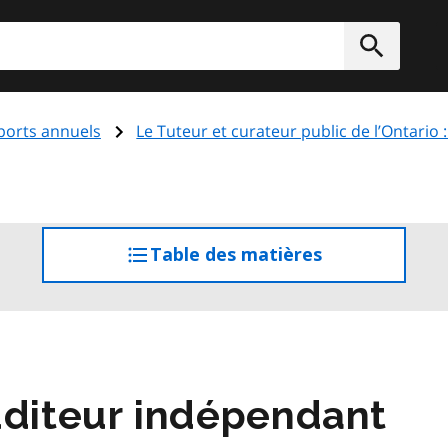
rcher
Soumett
ports annuels
Le Tuteur et curateur public de l’Ontario 
Table des matières
accéder
à
la
table
des
matières
uditeur indépendant