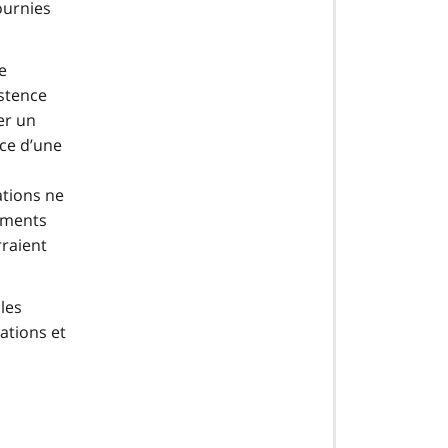
ournies
e
istence
er un
nce d’une
ations ne
léments
raient
 les
ations et