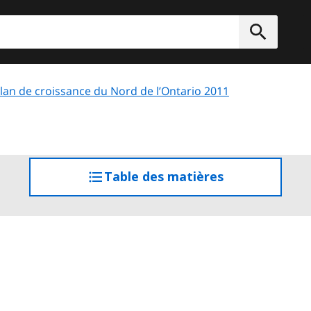
rcher
Soumett
lan de croissance du Nord de l’Ontario 2011
Table des matières
accéder
à
la
table
des
matières