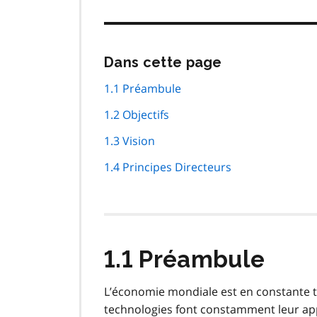
Passer
Dans cette page
cette
navigation
1.1 Préambule
de
1.2 Objectifs
page
1.3 Vision
1.4 Principes Directeurs
1.1 Préambule
L’économie mondiale est en constante 
technologies font constamment leur appa