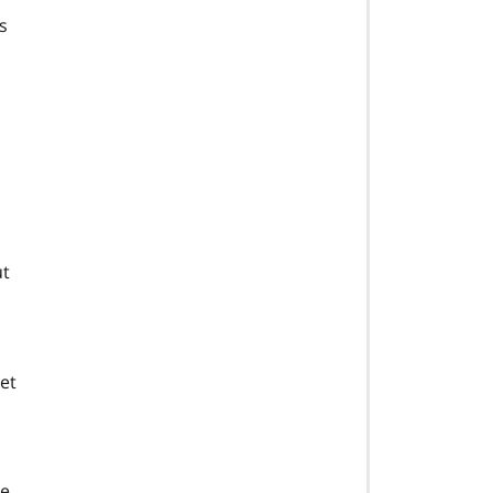
s
ut
et
s
de