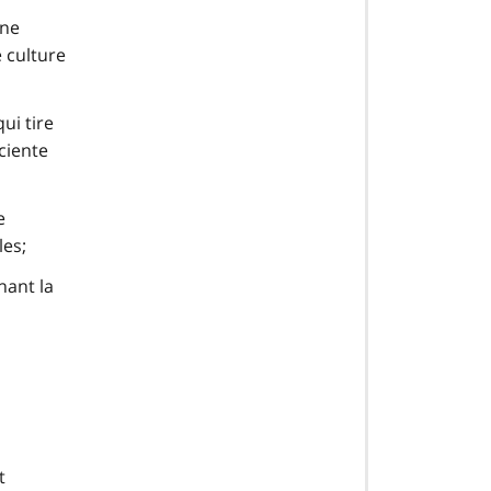
une
e culture
ui tire
iciente
e
les;
nant la
t