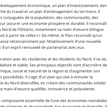
de développement économique, un plan d’investissements dan
ché du travail et un plan d’aménagement du territoire. Il
ns conjuguées de la population, des communautés, des
our assurer une économie prospère et durable. Il reconnaît
du Nord de l’Ontario, notamment sa main d’oeuvre bilingue
t à partir de celles-ci. De même, le Plan reconnaît qu’un
 passe nécessairement par l’établissement d’une nouvelle
t d’un esprit renouvelé de partenariat avec eux.
ration avec les résidentes et les résidents du Nord. Il se ve
éaliste et viable. Ses principaux objectifs sont d’accroître de
ique, social et naturel de la région et d’augmenter son
 possibilités. Il s’agit d’un plan qui vise à stimuler la
e du Nord diversifiée, en créant des communautés solides 
e main-d’oeuvre qualifiée, innovatrice et polyvalente.
ne composante essentielle de l’une des économies mondiale
de richesses et de prospérité. Son économie se diversifie, 