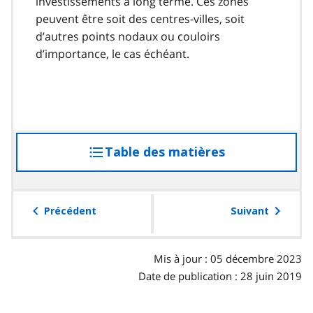
investissements à long terme. Ces zones
peuvent être soit des centres-villes, soit
d’autres points nodaux ou couloirs
d’importance, le cas échéant.
Table des matières
accéder
à
la
table
Précédent
Suivant
des
matières
Mis à jour : 05 décembre 2023
Date de publication : 28 juin 2019