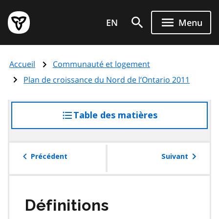
Aller
Page
au
EN
Menu
d'accueil
contenu
du
principal
gouvernement
Accueil
Communauté et logement
de
l'Ontario
Plan de croissance du Nord de l’Ontario 2011
Table des matières
accéder
à
la
table
Précédent
Suivant
des
matières
Définitions