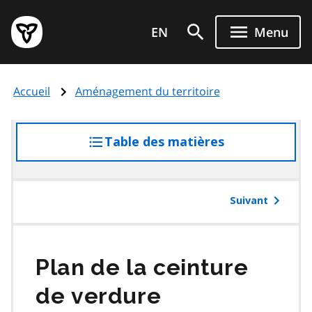
Aller
Page
au
EN
Menu
d'accueil
contenu
du
principal
gouvernement
Accueil
Aménagement du territoire
de
l'Ontario
Table des matières
accéder
à
la
table
Suivant
des
matières
Plan de la ceinture
de verdure