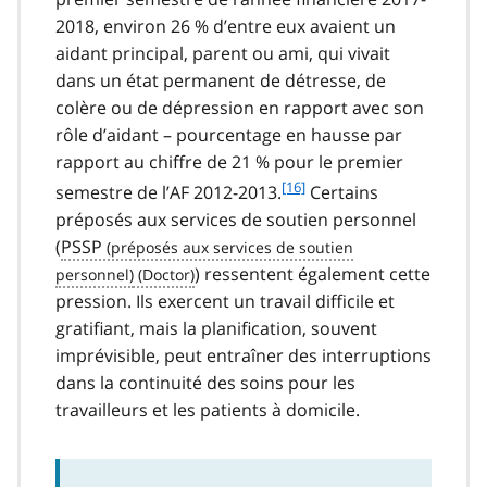
2018, environ 26 % d’entre eux avaient un
aidant principal, parent ou ami, qui vivait
dans un état permanent de détresse, de
colère ou de dépression en rapport avec son
rôle d’aidant – pourcentage en hausse par
rapport au chiffre de 21 % pour le premier
f
[16]
semestre de l’AF 2012-2013.
Certains
o
préposés aux services de soutien personnel
o
(
PSSP
t
) ressentent également cette
n
pression. Ils exercent un travail difficile et
o
t
gratifiant, mais la planification, souvent
e
imprévisible, peut entraîner des interruptions
1
dans la continuité des soins pour les
6
travailleurs et les patients à domicile.