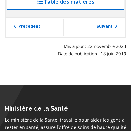
Table des matières
accéder
p
r
a
à
a
r
la
p
a
table
Précédent
Suivant
h
g
des
e
r
matières
a
Mis à jour : 22 novembre 2023
p
Date de publication : 18 juin 2019
h
e
Ministère de la Santé
Le ministère de la Santé travaille pour aider les gens à
rester en santé, assure l’offre de soins de haute qualité