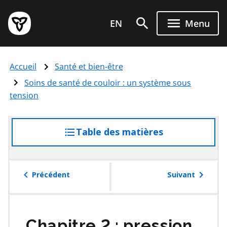
Aller
Page
au
EN
Menu
d'accueil
contenu
du
principal
gouvernement
Accueil
Santé et bien-être
de
l'Ontario
Soins de santé de couloir : un système sous
tension
Table des matières
accéder
à
la
table
Précédent
Suivant
des
matières
Chapitre 2 : pression