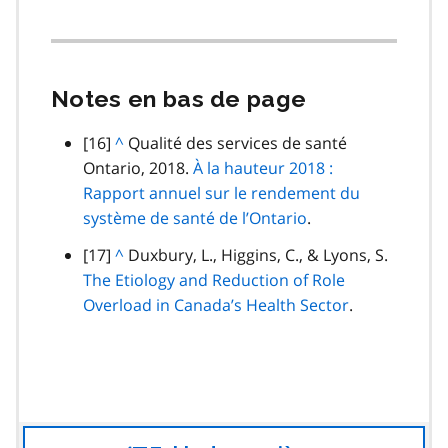
Notes en bas de page
note
[16]
R
^
Qualité des services de santé
de
Ontario, 2018.
e
À la hauteur 2018 :
bas
Rapport annuel sur le rendement du
t
de
système de santé de l’Ontario
o
.
page
u
note
[17]
R
^
Duxbury, L., Higgins, C., & Lyons, S.
r
de
The Etiology and Reduction of Role
e
a
bas
Overload in Canada’s Health Sector
t
.
u
de
o
p
page
u
a
r
r
a
a
u
g