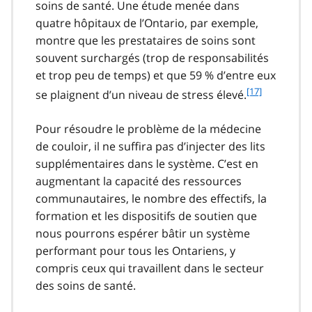
soins de santé. Une étude menée dans
quatre hôpitaux de l’Ontario, par exemple,
montre que les prestataires de soins sont
souvent surchargés (trop de responsabilités
et trop peu de temps) et que 59 % d’entre eux
f
[17]
se plaignent d’un niveau de stress élevé.
o
o
Pour résoudre le problème de la médecine
t
de couloir, il ne suffira pas d’injecter des lits
n
supplémentaires dans le système. C’est en
o
t
augmentant la capacité des ressources
e
communautaires, le nombre des effectifs, la
1
formation et les dispositifs de soutien que
7
nous pourrons espérer bâtir un système
performant pour tous les Ontariens, y
compris ceux qui travaillent dans le secteur
des soins de santé.