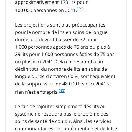
approximativement 173 lits pour
f
[39]
100 000 personnes en 2041.
o
o
Les projections sont plus préoccupantes
t
pour le nombre de lits en soins de longue
n
durée, qui devrait baisser de 72 pour
o
t
1 000 personnes âgées de 75 ans ou plus à
e
29 lits pour 1 000 personnes âgées de 75 ans
3
ou plus d’ici 2041. Cela correspond à un
9
déclin total du nombre de lits en soins de
longue durée d’environ 60 %, soit l’équivalent
de la suppression de 48 000 lits d’ici 2041 si
f
[40]
rien n’est entrepris.
o
o
Le fait de rajouter simplement des lits au
t
système ne résoudra pas le problème des
n
soins de santé de couloir. Ainsi, les services
o
t
communautaires de santé mentale et de lutte