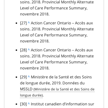
de
soins. 2018. Provincial Monthly Alternate
e
r
a
p
bas
Level of Care Performance Summary,
t
a
u
h
de
novembre 2018.
o
g
p
e
page
u
r
note
[27]
R
^
Action Cancer Ontario – Accès aux
a
r
a
de
soins. 2018. Provincial Monthly Alternate
e
r
a
p
bas
Level of Care Performance Summary,
t
a
u
h
de
novembre 2018.
o
g
p
e
page
u
r
note
[28]
R
^
Action Cancer Ontario – Accès aux
a
r
a
de
soins. 2018. Provincial Monthly Alternate
e
r
a
p
bas
Level of Care Performance Summary,
t
a
u
h
de
novembre 2018.
o
g
p
e
page
u
r
note
[29]
R
^
Ministère de la Santé et des Soins
a
r
a
de
de longue durée, 2019. Données du
e
r
a
p
bas
MSSLD
t
a
u
h
de
o
.
g
p
e
page
u
r
note
[30]
R
^
Institut canadien d’information sur
a
r
a