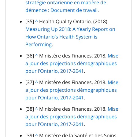
bas
stratégie ontarienne en matière de
t
a
u
p
de
démence : Document de travail
o
.
g
p
h
page
u
r
note
[35]
R
^
Health Quality Ontario. (2018).
a
e
r
a
de
Measuring Up 2018: A Yearly Report on
e
r
a
p
bas
How Ontario’s Health System is
t
a
u
h
de
Performing
o
.
g
p
e
page
u
r
note
[36]
R
^
Ministère des Finances, 2018.
Mise
a
r
a
de
a jour des projections démographiques
e
r
a
p
bas
pour l’Ontario, 2017-2041
t
.
a
u
h
de
o
g
note
[37]
R
^
Ministère des Finances, 2018.
Mise
p
e
page
u
r
de
a jour des projections démographiques
e
a
r
a
bas
pour l’Ontario, 2017-2041
t
.
r
a
p
de
o
a
note
[38]
R
^
Ministère des Finances, 2018.
Mise
u
h
page
u
g
de
a jour des projections démographiques
e
p
e
r
r
bas
pour l’Ontario, 2017-2041
t
.
a
a
a
de
o
r
note
[39]
R
^
Ministère de la Santé et des Soins
u
p