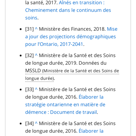
de
la santé, 2017.
e
Aînés en transition :
r
a
p
bas
Cheminement dans le continuum des
t
a
u
h
de
soins
o
.
g
p
e
page
u
r
note
[31]
R
^
Ministère des Finances, 2018.
Mise
a
r
a
de
a jour des projections démographiques
e
r
a
p
bas
pour l’Ontario, 2017-2041
t
.
a
u
h
de
o
g
note
[32]
R
^
Ministère de la Santé et des Soins
p
e
page
u
r
de
de longue durée, 2019. Données du
e
a
r
a
bas
MSSLD
t
r
a
p
de
o
.
a
u
h
page
u
g
note
[33]
R
^
Ministère de la Santé et des Soins
p
e
r
r
de
de longue durée, 2016.
e
Élaborer la
a
a
a
bas
stratégie ontarienne en matière de
t
r
u
p
de
démence : Document de travail
o
.
a
p
h
page
u
g
note
[34]
R
^
Ministère de la Santé et des Soins
a
e
r
r
de
de longue durée, 2016.
e
Élaborer la
r
a
a