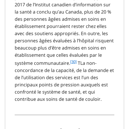
o
2017 de l’Institut canadien d’information sur
o
la santé a conclu qu’au Canada, plus de 20 %
t
des personnes âgées admises en soins en
n
établissement pourraient rester chez elles
o
t
avec des soutiens appropriés. En outre, les
e
personnes âgées évaluées à l’hôpital risquent
2
beaucoup plus d’être admises en soins en
9
établissement que celles évaluées par le
f
[30]
système communautaire.
TLa non-
o
concordance de la capacité, de la demande et
o
de l’utilisation des services est l’un des
t
principaux points de pression auxquels est
n
confronté le système de santé, et qui
o
t
contribue aux soins de santé de couloir.
e
3
0