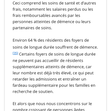
o
Ceci comprend les soins de santé et d’autres
o
frais, notamment les salaires perdus ou les
t
frais remboursables avancés par les
n
personnes atteintes de démence ou leurs
o
t
partenaires de soins.
e
3
Environ 64 % des résidents des foyers de
4
f
soins de longue durée souffrent de démence.
o
[35]
Certains foyers de soins de longue durée
o
ne peuvent pas accueillir de résidents
t
supplémentaires atteints de démence, car
n
o
leur nombre est déjà très élevé, ce qui peut
t
retarder les admissions et entraîner un
e
fardeau supplémentaire pour les familles en
3
recherche de soutien.
5
Et alors que nous nous concentrons sur le
nombre croissant de personnes âgées