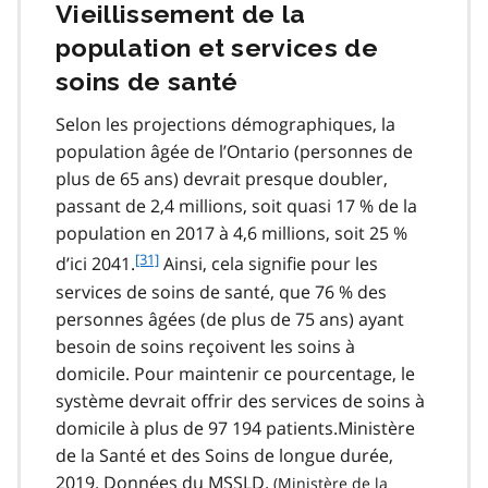
Vieillissement de la
population et services de
soins de santé
Selon les projections démographiques, la
population âgée de l’Ontario (personnes de
plus de 65 ans) devrait presque doubler,
passant de 2,4 millions, soit quasi 17 % de la
population en 2017 à 4,6 millions, soit 25 %
f
[31]
d’ici 2041.
Ainsi, cela signifie pour les
o
services de soins de santé, que 76 % des
o
personnes âgées (de plus de 75 ans) ayant
t
besoin de soins reçoivent les soins à
n
domicile. Pour maintenir ce pourcentage, le
o
t
système devrait offrir des services de soins à
e
domicile à plus de 97 194 patients.Ministère
3
de la Santé et des Soins de longue durée,
1
2019. Données du
MSSLD.