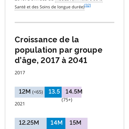
f
[32]
o
o
t
n
o
Croissance de la
t
e
population par groupe
3
d’âge, 2017 à 2041
2
2017
12M
13.5
14.5M
(<65)
(65 to
(75+)
2021
74)
12.25M
14M
15M