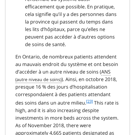
efficacement que possible. En pratique,
cela signifie qu’il y a des personnes dans
la province qui passent du temps dans
les lits d’hôpitaux, parce qu’elles ne
peuvent pas accéder à d’autres options
de soins de santé.
En Ontario, de nombreux patients attendent
au mauvais endroit du système et ont besoin
d’accéder à un autre niveau de soins (
ANS
). Ainsi, en octobre 2018,
presque 16 % des jours d’hospitalisation
correspondaient à des patients attendant
f
[23]
des soins dans un autre milieu.
This rate is
o
high, and it is also increasing despite
o
investments in more beds across the system.
t
As of November 2018, there were
n
approximately 4,665 patients designated as
o