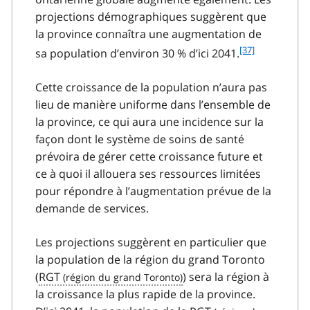
projections démographiques suggèrent que
la province connaîtra une augmentation de
f
[37]
sa population d’environ 30 % d’ici 2041.
o
o
Cette croissance de la population n’aura pas
t
lieu de manière uniforme dans l’ensemble de
n
la province, ce qui aura une incidence sur la
o
t
façon dont le système de soins de santé
e
prévoira de gérer cette croissance future et
3
ce à quoi il allouera ses ressources limitées
7
pour répondre à l’augmentation prévue de la
demande de services.
Les projections suggèrent en particulier que
la population de la région du grand Toronto
(
RGT
) sera la région à
la croissance la plus rapide de la province.