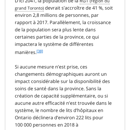
D’ici 2041, la population de la
RGT
devrait s’accroître de 41 %, soit
environ 2,8 millions de personnes, par
rapport à 2017. Parallèlement, la croissance
de la population sera plus lente dans
certaines parties de la province, ce qui
impactera le système de différentes
f
[38]
manières.
o
o
Si aucune mesure n’est prise, ces
t
changements démographiques auront un
n
impact considérable sur la disponibilité des
o
t
soins de santé dans la province. Sans la
e
création de capacité supplémentaire, ou si
3
aucune autre efficacité n’est trouvée dans le
8
système, le nombre de lits d’hôpitaux en
Ontario déclinera d’environ 222 lits pour
100 000 personnes en 2018 à