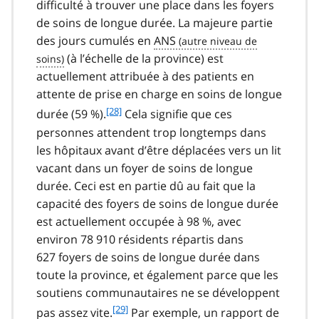
difficulté à trouver une place dans les foyers
de soins de longue durée. La majeure partie
des jours cumulés en
ANS
(à l’échelle de la province) est
actuellement attribuée à des patients en
attente de prise en charge en soins de longue
f
[28]
durée (59 %).
Cela signifie que ces
o
personnes attendent trop longtemps dans
o
les hôpitaux avant d’être déplacées vers un lit
t
vacant dans un foyer de soins de longue
n
durée. Ceci est en partie dû au fait que la
o
t
capacité des foyers de soins de longue durée
e
est actuellement occupée à 98 %, avec
2
environ 78 910 résidents répartis dans
8
627 foyers de soins de longue durée dans
toute la province, et également parce que les
soutiens communautaires ne se développent
f
[29]
pas assez vite.
Par exemple, un rapport de