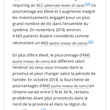
t
f
[24]
requiring an
ALC
.
Ce
e
o
pourcentage est élevé et il augmente malgré
2
o
les investissements engagés pour un plus
3
t
grand nombre de lits dans l’ensemble du
n
système. En novembre 2018, environ
o
t
4 665 patients étaient considérés comme
e
f
[25]
nécessitant un
ANS
.
2
o
4
o
En plus d’être élevé, le pourcentage d’
ANS
t
est différent selon
n
l’endroit où vous vous trouvez dans la
o
t
province et peut changer selon la période de
e
l’année. En octobre 2018, la fourchette de
2
pourcentages d’
ANS
en
5
Ontario variait entre 5 % et 34 %, certains
problèmes étant plus prononcés dans le
nord de la province et dans la région du
f
[26]