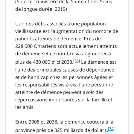
(Source : ministère de la Santé et des Soins
de longue durée, 2019)
L’un des défis associés à une population
vieillissante est l’augmentation du nombre de
patients atteints de démence. Près de
228 000 Ontariens sont actuellement atteints
de démence et ce nombre va augmenter à
f
[33]
plus de 430 000 d’ici 2038.
La démence est
o
l’une des principales causes de dépendance
o
et de handicap chez les personnes âgées et
t
les responsabilités vis-à-vis d’une personne
n
atteinte de démence peuvent avoir des
o
t
répercussions importantes sur la famille et
e
les amis.
3
3
Entre 2008 et 2038, la démence coûtera à la
f
[34]
province près de 325 milliards de dollars.