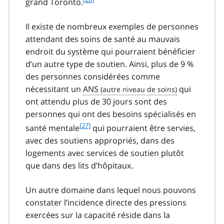
grand Toronto.
o
o
Il existe de nombreux exemples de personnes
t
attendant des soins de santé au mauvais
n
endroit du système qui pourraient bénéficier
o
t
d’un autre type de soutien. Ainsi, plus de 9 %
e
des personnes considérées comme
2
nécessitant un
ANS
qui
6
ont attendu plus de 30 jours sont des
personnes qui ont des besoins spécialisés en
f
[27]
santé mentale
qui pourraient être servies,
o
avec des soutiens appropriés, dans des
o
logements avec services de soutien plutôt
t
que dans des lits d’hôpitaux.
n
o
t
Un autre domaine dans lequel nous pouvons
e
constater l’incidence directe des pressions
2
exercées sur la capacité réside dans la
7