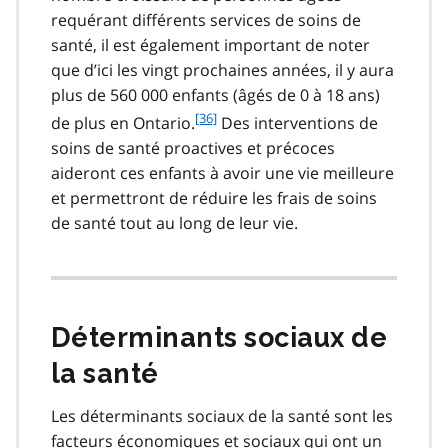
requérant différents services de soins de
santé, il est également important de noter
que d’ici les vingt prochaines années, il y aura
plus de 560 000 enfants (âgés de 0 à 18 ans)
f
[36]
de plus en Ontario.
Des interventions de
o
soins de santé proactives et précoces
o
aideront ces enfants à avoir une vie meilleure
t
et permettront de réduire les frais de soins
n
de santé tout au long de leur vie.
o
t
e
3
6
Déterminants sociaux de
la santé
Les déterminants sociaux de la santé sont les
facteurs économiques et sociaux qui ont un