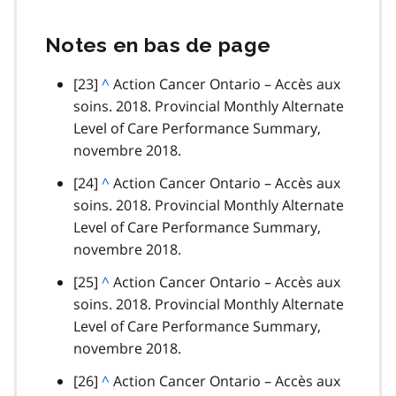
Notes en bas de page
note
[23]
R
^
Action Cancer Ontario – Accès aux
de
soins. 2018. Provincial Monthly Alternate
e
bas
Level of Care Performance Summary,
t
de
novembre 2018.
o
page
u
note
[24]
R
^
Action Cancer Ontario – Accès aux
r
de
soins. 2018. Provincial Monthly Alternate
e
a
bas
Level of Care Performance Summary,
t
u
de
novembre 2018.
o
p
page
u
note
[25]
R
^
Action Cancer Ontario – Accès aux
a
r
de
soins. 2018. Provincial Monthly Alternate
e
r
a
bas
Level of Care Performance Summary,
t
a
u
de
novembre 2018.
o
g
p
page
u
r
note
[26]
R
^
Action Cancer Ontario – Accès aux
a
r
a