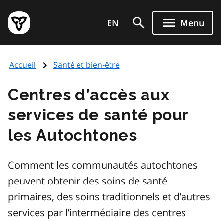
Aller
Page
au
EN
Menu
d'accueil
contenu
du
principal
gouvernement
Accueil
Santé et bien-être
de
l'Ontario
Centres d’accès aux
services de santé pour
les Autochtones
Comment les communautés autochtones
peuvent obtenir des soins de santé
primaires, des soins traditionnels et d’autres
services par l’intermédiaire des centres