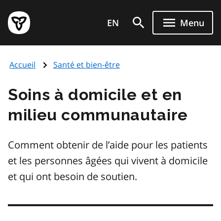
Aller
Page
au
EN
Menu
d'accueil
contenu
du
principal
gouvernement
Accueil
Santé et bien-être
de
l'Ontario
Soins à domicile et en
milieu communautaire
Comment obtenir de l’aide pour les patients
et les personnes âgées qui vivent à domicile
et qui ont besoin de soutien.